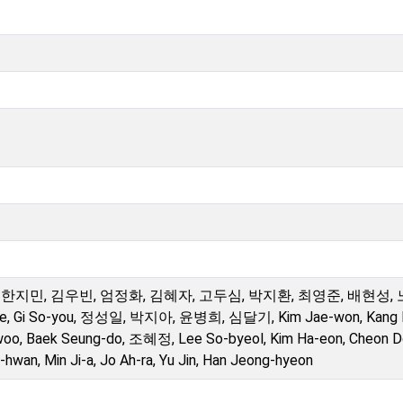
 한지민, 김우빈, 엄정화, 김혜자, 고두심, 박지환, 최영준, 배현성,
, Gi So-you, 정성일, 박지아, 윤병희, 심달기, Kim Jae-won, Kang 
-woo, Baek Seung-do, 조혜정, Lee So-byeol, Kim Ha-eon, Cheon 
hwan, Min Ji-a, Jo Ah-ra, Yu Jin, Han Jeong-hyeon