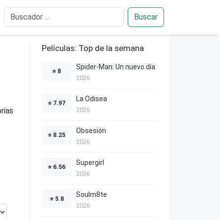
Buscar
Películas: Top de la semana
Spider-Man: Un nuevo día
⭐
8
2026
La Odisea
⭐
7.97
rias
2026
Obsesión
⭐
8.25
2026
Supergirl
⭐
6.56
2026
Soulm8te
⭐
5.8
2026