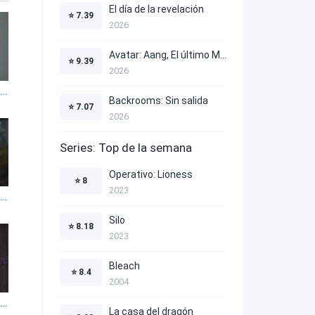
El día de la revelación
⭐
7.39
2026
Avatar: Aang, El último Maestro Aire
⭐
9.39
2026
uestro horizonte azul 1x4
Backrooms: Sin salida
⭐
7.07
2026
Series: Top de la semana
Operativo: Lioness
⭐
8
2023
uestro horizonte azul 1x8
Silo
⭐
8.18
2023
Bleach
⭐
8.4
2004
uestro horizonte azul 1x12
La casa del dragón