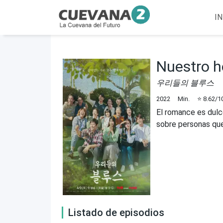
IN
Nuestro h
우리들의 블루스
2022
Min.
⭐
8.62
/1
El romance es dulce
sobre personas que v
Listado de episodios