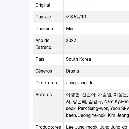
Original
Puntaje
⭐
8.62
/10
Duración
Min.
Año de
2022
Estreno
País
South Korea
Géneros
Drama
Directores
Jang Jung-do
Actores
이병헌, 신민아, 차승원, 이정은,
서, 정은혜, 김광규, Nam Kyu-hee
seok, Park Sang-won, Yeon Si
been, Jeong Ye-nok, Kim Jeong-
Productores
Lee Jung-mook, Jang Jung-do