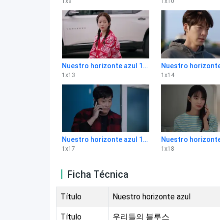
1
x
9
1
x
10
Nuestro horizonte azul 1x13
1
x
13
1
x
14
Nuestro horizonte azul 1x17
1
x
17
1
x
18
Ficha Técnica
Título
Nuestro horizonte azul
Título
우리들의 블루스