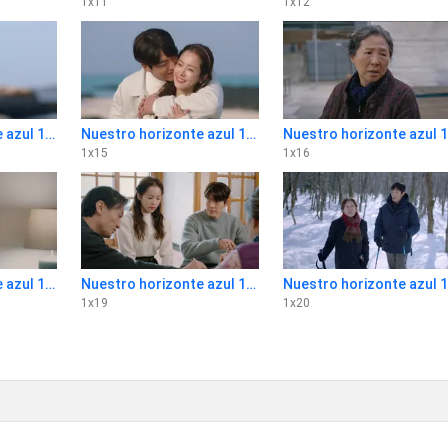
1
x
11
1
x
12
Nuestro horizonte azul 1x14
Nuestro horizonte azul 1x15
N
1
x
15
1
x
16
Nuestro horizonte azul 1x18
Nuestro horizonte azul 1x19
N
1
x
19
1
x
20