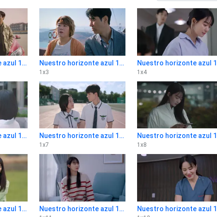
Nuestro horizonte azul 1x2
Nuestro horizonte azul 1x3
N
1
x
3
1
x
4
Nuestro horizonte azul 1x6
Nuestro horizonte azul 1x7
N
1
x
7
1
x
8
Nuestro horizonte azul 1x10
Nuestro horizonte azul 1x11
N