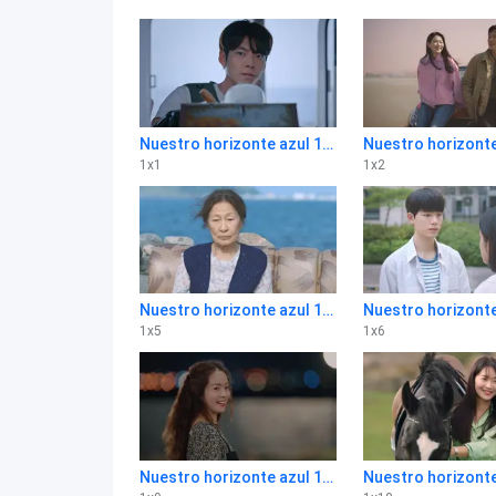
Nuestro horizonte azul 1x1
1
x
1
1
x
2
Nuestro horizonte azul 1x5
1
x
5
1
x
6
Nuestro horizonte azul 1x9