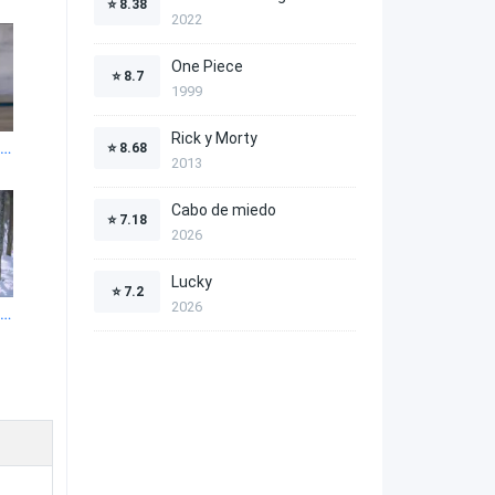
⭐
8.38
2022
One Piece
⭐
8.7
1999
Rick y Morty
uestro horizonte azul 1x16
⭐
8.68
2013
Cabo de miedo
⭐
7.18
2026
Lucky
⭐
7.2
2026
uestro horizonte azul 1x20