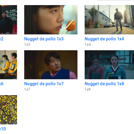
x2
Nugget de pollo 1x3
Nugget de pollo 1x4
1
x
3
1
x
4
x6
Nugget de pollo 1x7
Nugget de pollo 1x8
1
x
7
1
x
8
x10