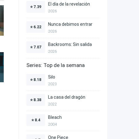
El día de la revelación
⭐
7.39
2026
Nunca debimos entrar
⭐
6.22
2026
Backrooms: Sin salida
⭐
7.07
2026
Series: Top de la semana
Silo
⭐
8.18
2023
La casa del dragón
⭐
8.38
2022
Bleach
⭐
8.4
2004
One Piece