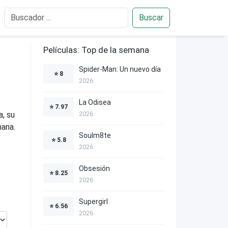
Buscar
Películas: Top de la semana
Spider-Man: Un nuevo día
⭐
8
2026
La Odisea
⭐
7.97
a, su
2026
mana.
Soulm8te
⭐
5.8
2026
Obsesión
⭐
8.25
2026
Supergirl
⭐
6.56
2026