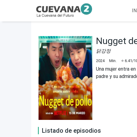
IN
Nugget de
닭강정
2024
Min.
⭐
6.41
/1
Una mujer entra en 
padre y su admirad
Listado de episodios