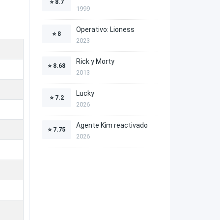
⭐
8.7
1999
Operativo: Lioness
⭐
8
2023
Rick y Morty
⭐
8.68
2013
Lucky
⭐
7.2
2026
Agente Kim reactivado
⭐
7.75
2026