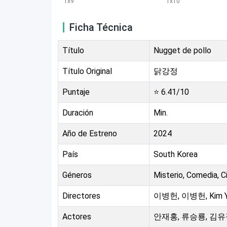
1
x
9
1
x
10
Ficha Técnica
Título
Nugget de pollo
Título Original
닭강정
Puntaje
⭐
6.41
/10
Duración
Min.
Año de Estreno
2024
País
South Korea
Géneros
Misterio, Comedia, C
Directores
이병헌, 이병헌, Kim Y
Actores
안재홍, 류승룡, 김