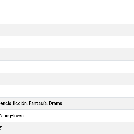
iencia ficción, Fantasía, Drama
oung-hwan
유정