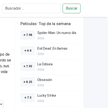
Buscar
Películas: Top de la semana
Spider-Man: Un nuevo día
⭐
7.98
2026
Evil Dead: En llamas
⭐
6.8
ipo de
2026
erdo se
La Odisea
o, sus
⭐
7.95
2026
 vida
Obsesión
⭐
8.25
2026
Lucky Strike
⭐
7.5
2026