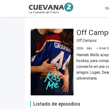
IN
Off Camp
Off Campus
2026
Min.
⭐
8.94
/1
Hannah Wells acept
hockey, para conqu
convierte en una c
amigos Logan, Dean,
universitaria.
Listado de episodios