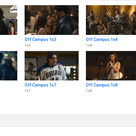
Off Campus 1x3
Off Campus 1x4
1
x
3
1
x
4
Off Campus 1x7
Off Campus 1x8
1
x
7
1
x
8