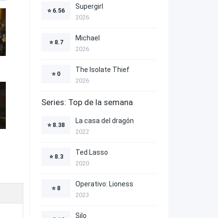
Supergirl
⭐
6.56
2026
Michael
⭐
8.7
2026
The Isolate Thief
⭐
0
2026
Series: Top de la semana
La casa del dragón
⭐
8.38
2022
Ted Lasso
⭐
8.3
2020
Operativo: Lioness
⭐
8
2023
Silo