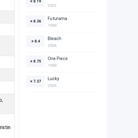
⭐
8.19
2023
Futurama
⭐
8.36
1999
Bleach
⭐
8.4
2004
One Piece
⭐
8.75
1999
Lucky
⭐
7.37
2026
o,
ristin