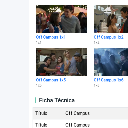
Off Campus 1x1
Off Campus 1x2
1
x
1
1
x
2
Off Campus 1x5
Off Campus 1x6
1
x
5
1
x
6
Ficha Técnica
Título
Off Campus
Título
Off Campus