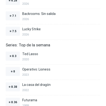
⭐
6.28
2026
Backrooms: Sin salida
⭐
7.1
2026
Lucky Strike
⭐
7.5
2026
Series: Top de la semana
Ted Lasso
⭐
8.3
2020
Operativo: Lioness
⭐
8
2023
La casa del dragón
⭐
8.38
2022
Futurama
⭐
8.36
1999