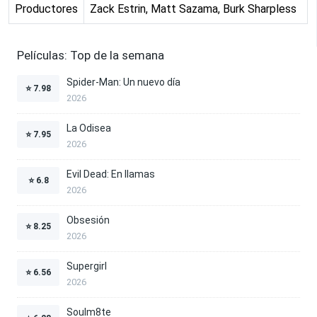
Productores
Zack Estrin, Matt Sazama, Burk Sharpless
Películas: Top de la semana
Spider-Man: Un nuevo día
⭐
7.98
2026
La Odisea
⭐
7.95
2026
Evil Dead: En llamas
⭐
6.8
2026
Obsesión
⭐
8.25
2026
Supergirl
⭐
6.56
2026
Soulm8te