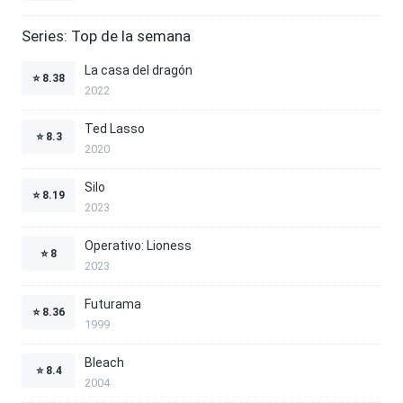
Series: Top de la semana
La casa del dragón
⭐
8.38
2022
Ted Lasso
⭐
8.3
2020
Silo
⭐
8.19
2023
Operativo: Lioness
⭐
8
2023
Futurama
⭐
8.36
1999
Bleach
⭐
8.4
2004