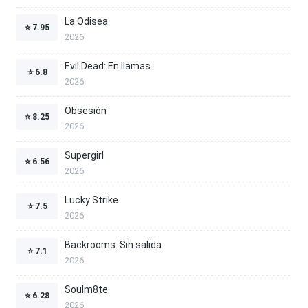
La Odisea
⭐
7.95
2026
Evil Dead: En llamas
⭐
6.8
2026
Obsesión
⭐
8.25
2026
Supergirl
⭐
6.56
2026
Lucky Strike
⭐
7.5
2026
Backrooms: Sin salida
⭐
7.1
2026
Soulm8te
⭐
6.28
2026