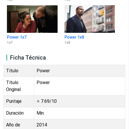
Power 1x7
Power 1x8
1
x
7
1
x
8
Ficha Técnica
Título
Power
Título
Power
Original
Puntaje
⭐
7.69
/10
Duración
Min.
Año de
2014