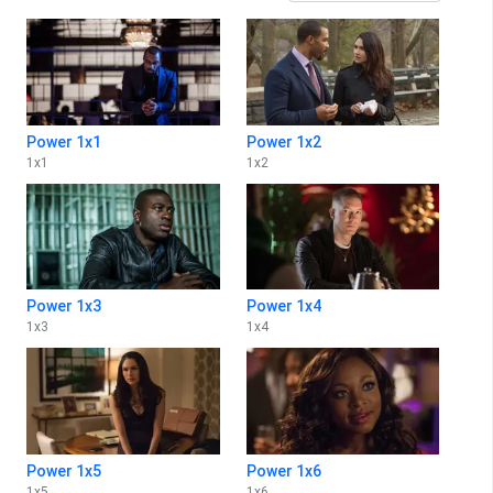
Power 1x1
Power 1x2
1
x
1
1
x
2
Power 1x3
Power 1x4
1
x
3
1
x
4
Power 1x5
Power 1x6
1
x
5
1
x
6