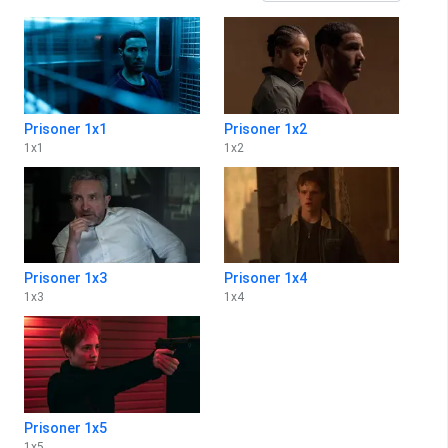
Prisoner 1x1
Prisoner 1x2
1
x
1
1
x
2
Prisoner 1x3
Prisoner 1x4
1
x
3
1
x
4
Prisoner 1x5
1
x
5