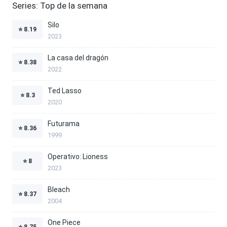
Series: Top de la semana
Silo
⭐
8.19
2023
La casa del dragón
⭐
8.38
2022
Ted Lasso
⭐
8.3
2020
Futurama
⭐
8.36
1999
Operativo: Lioness
⭐
8
2023
Bleach
⭐
8.37
2004
One Piece
⭐
8.75