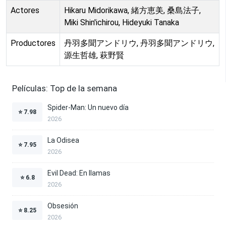
Actores
Hikaru Midorikawa, 緒方恵美, 桑島法子,
Miki Shin'ichirou, Hideyuki Tanaka
Productores
丹羽多聞アンドリウ, 丹羽多聞アンドリウ,
源生哲雄, 萩野賢
Películas: Top de la semana
Spider-Man: Un nuevo día
⭐
7.98
2026
La Odisea
⭐
7.95
2026
Evil Dead: En llamas
⭐
6.8
2026
Obsesión
⭐
8.25
2026