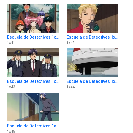
Escuela de Detectives 1x41
Escuela de Detectives 1x42
1
x
41
1
x
42
Escuela de Detectives 1x43
Escuela de Detectives 1x44
1
x
43
1
x
44
Escuela de Detectives 1x45
1
x
45