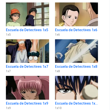
Escuela de Detectives 1x5
Escuela de Detectives 1x6
1
x
5
1
x
6
Escuela de Detectives 1x7
Escuela de Detectives 1x8
1
x
7
1
x
8
Escuela de Detectives 1x9
Escuela de Detectives 1x10
1
x
9
1
x
10