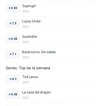
Supergirl
⭐
6.56
2026
Lucky Strike
⭐
7.5
2026
Soulm8te
⭐
6.28
2026
Backrooms: Sin salida
⭐
7.1
2026
Series: Top de la semana
Ted Lasso
⭐
8.3
2020
La casa del dragón
⭐
8.38
2022