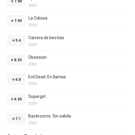
⭐
7.98
2026
La Odisea
⭐
7.95
2026
Carrera de bestias
⭐
5.4
2026
Obsesión
⭐
8.25
2026
Evil Dead: En llamas
⭐
6.8
2026
Supergirl
⭐
6.56
2026
Backrooms: Sin salida
⭐
7.1
2026