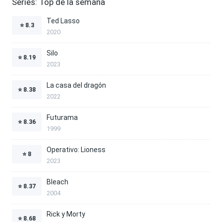
Series: Top de la semana
Ted Lasso
⭐
8.3
2020
Silo
⭐
8.19
2023
La casa del dragón
⭐
8.38
2022
Futurama
⭐
8.36
1999
Operativo: Lioness
⭐
8
2023
Bleach
⭐
8.37
2004
Rick y Morty
⭐
8.68