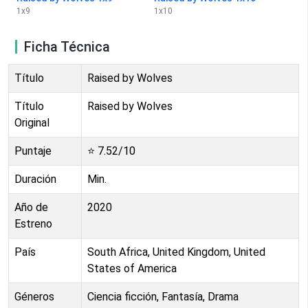
1
x
9
1
x
10
Ficha Técnica
Título
Raised by Wolves
Título
Raised by Wolves
Original
Puntaje
⭐
7.52
/10
Duración
Min.
Año de
2020
Estreno
País
South Africa, United Kingdom, United
States of America
Géneros
Ciencia ficción, Fantasía, Drama