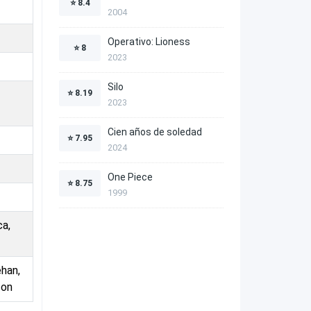
⭐
8.4
2004
Operativo: Lioness
⭐
8
2023
Silo
⭐
8.19
2023
Cien años de soledad
⭐
7.95
2024
One Piece
⭐
8.75
1999
ca,
ehan,
son