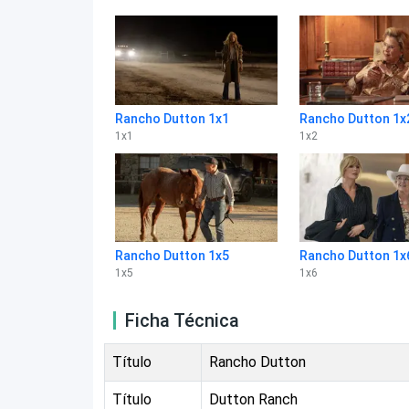
Rancho Dutton 1x1
Rancho Dutton 1x
1
x
1
1
x
2
Rancho Dutton 1x5
Rancho Dutton 1x
1
x
5
1
x
6
Ficha Técnica
Título
Rancho Dutton
Título
Dutton Ranch