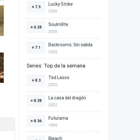
Lucky Strike
⭐
7.5
2026
Soulm8te
⭐
6.28
2026
Backrooms: Sin salida
⭐
7.1
2026
Series: Top de la semana
Ted Lasso
⭐
8.3
2020
La casa del dragón
⭐
8.38
2022
Futurama
⭐
8.36
1999
Bleach