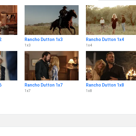
2
Rancho Dutton 1x3
Rancho Dutton 1x4
1
x
3
1
x
4
6
Rancho Dutton 1x7
Rancho Dutton 1x8
1
x
7
1
x
8