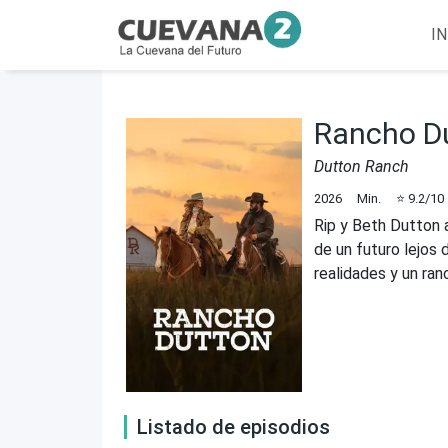
IN
Rancho D
Dutton Ranch
2026
Min.
⭐
9.2
/10
Rip y Beth Dutton 
de un futuro lejos
realidades y un ran
Listado de episodios