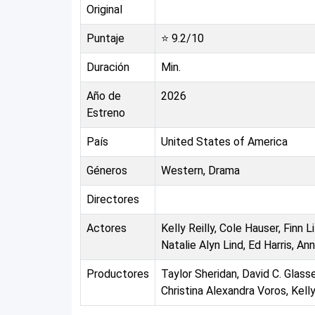
Original
Puntaje
⭐
9.2
/10
Duración
Min.
Año de
2026
Estreno
País
United States of America
Géneros
Western, Drama
Directores
Actores
Kelly Reilly, Cole Hauser, Finn 
Natalie Alyn Lind, Ed Harris, An
Productores
Taylor Sheridan, David C. Glass
Christina Alexandra Voros, Kelly