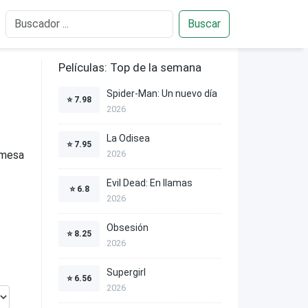
Buscar
Películas: Top de la semana
Spider-Man: Un nuevo día
⭐
7.98
2026
La Odisea
⭐
7.95
omesa
2026
Evil Dead: En llamas
⭐
6.8
2026
Obsesión
⭐
8.25
2026
Supergirl
⭐
6.56
2026