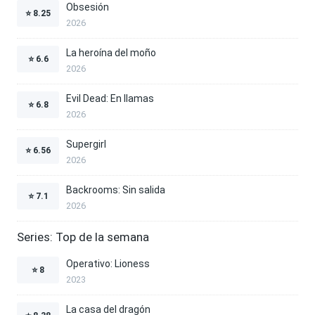
Obsesión
⭐
8.25
2026
La heroína del moño
⭐
6.6
2026
Evil Dead: En llamas
⭐
6.8
2026
Supergirl
⭐
6.56
2026
Backrooms: Sin salida
⭐
7.1
2026
Series: Top de la semana
Operativo: Lioness
⭐
8
2023
La casa del dragón