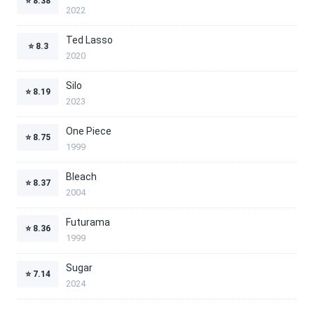
⭐
8.38
2022
Ted Lasso
⭐
8.3
2020
Silo
⭐
8.19
2023
One Piece
⭐
8.75
1999
Bleach
⭐
8.37
2004
Futurama
⭐
8.36
1999
Sugar
⭐
7.14
2024