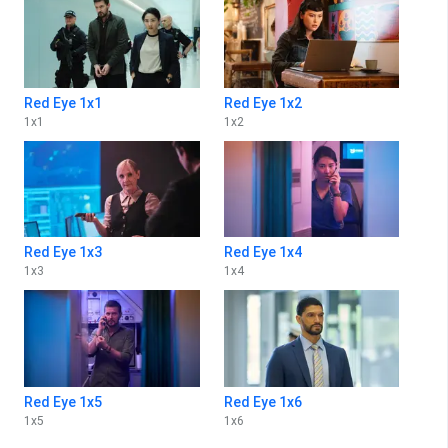
Red Eye 1x1
Red Eye 1x2
1
x
1
1
x
2
Red Eye 1x3
Red Eye 1x4
1
x
3
1
x
4
Red Eye 1x5
Red Eye 1x6
1
x
5
1
x
6