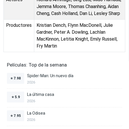
Jemma Moore, Thomas Chaanhing, Aidan
Cheng, Cash Holland, Dan Li, Lesley Sharp
Productores
Kristian Dench, Flynn MacDonell, Julie
Gardner, Peter A. Dowling, Lachlan
MacKinnon, Letitia Knight, Emily Russell,
Fry Martin
Películas: Top de la semana
Spider-Man: Un nuevo día
⭐
7.98
2026
La última casa
⭐
5.9
2026
La Odisea
⭐
7.95
2026