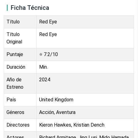
Ficha Técnica
Título
Red Eye
Título
Red Eye
Original
Puntaje
⭐
7.2
/10
Duración
Min.
Año de
2024
Estreno
País
United Kingdom
Géneros
Acción, Aventura
Directores
Kieron Hawkes, Kristian Dench
Actores
Richard Armitage, Jing Lusi, Mido Hamada,