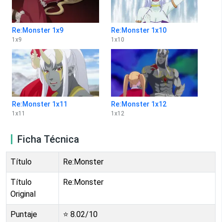
Re:Monster 1x9
Re:Monster 1x10
1
x
9
1
x
10
Re:Monster 1x11
Re:Monster 1x12
1
x
11
1
x
12
Ficha Técnica
Título
Re:Monster
Título
Re:Monster
Original
Puntaje
⭐
8.02
/10