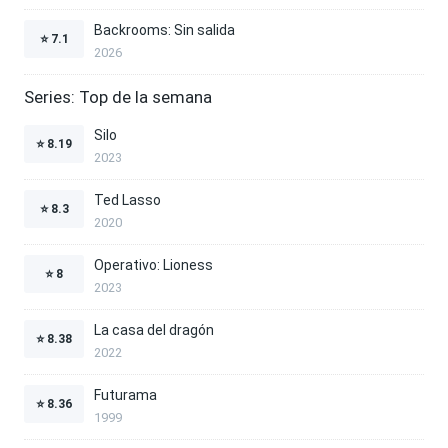
Backrooms: Sin salida
⭐
7.1
2026
Series: Top de la semana
Silo
⭐
8.19
2023
Ted Lasso
⭐
8.3
2020
Operativo: Lioness
⭐
8
2023
La casa del dragón
⭐
8.38
2022
Futurama
⭐
8.36
1999