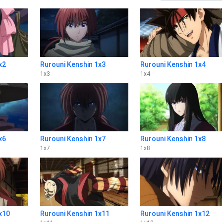
x2
Rurouni Kenshin 1x3
Rurouni Kenshin 1x4
1
x
3
1
x
4
x6
Rurouni Kenshin 1x7
Rurouni Kenshin 1x8
1
x
7
1
x
8
x10
Rurouni Kenshin 1x11
Rurouni Kenshin 1x12