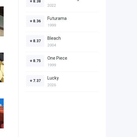
⭐
8.38
2022
Futurama
⭐
8.36
1999
Bleach
⭐
8.37
2004
One Piece
⭐
8.75
1999
Lucky
⭐
7.37
2026