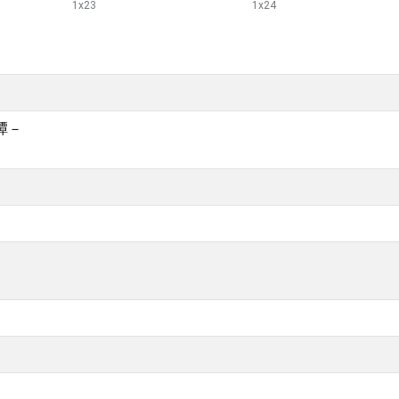
1
x
23
1
x
24
譚－