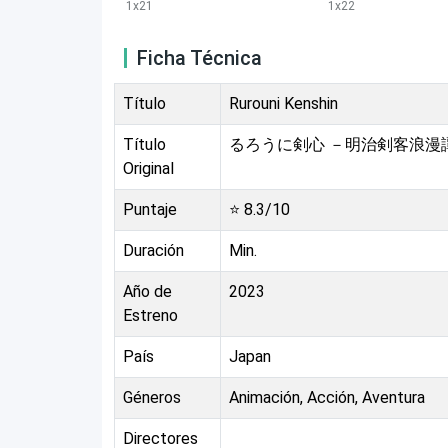
1
x
21
1
x
22
Ficha Técnica
Título
Rurouni Kenshin
Título
るろうに剣心 －明治剣客浪漫
Original
Puntaje
⭐
8.3
/10
Duración
Min.
Año de
2023
Estreno
País
Japan
Géneros
Animación, Acción, Aventura
Directores