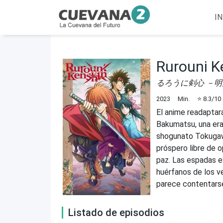
IN
Rurouni K
るろうに剣心 －
2023
Min.
⭐
8.3
/10
El anime readaptará
Bakumatsu, una era
shogunato Tokugawa
próspero libre de o
paz. Las espadas es
huérfanos de los ve
parece contentarse 
Listado de episodios