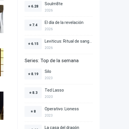
Soulm8te
⭐
6.28
2026
El día de la revelación
⭐
7.4
2026
Leviticus: Ritual de sangre
⭐
6.15
2026
Series: Top de la semana
Silo
⭐
8.19
2023
Ted Lasso
⭐
8.3
2020
Operativo: Lioness
⭐
8
2023
La casa del dragón