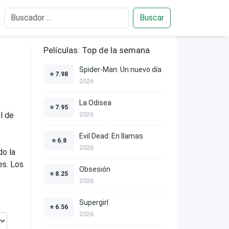
Buscar
Películas: Top de la semana
Spider-Man: Un nuevo día
⭐
7.98
2026
La Odisea
⭐
7.95
l de
2026
Evil Dead: En llamas
⭐
6.8
2026
do la
es. Los
Obsesión
⭐
8.25
2026
Supergirl
⭐
6.56
2026