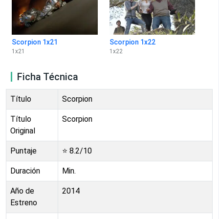
Scorpion 1x21
Scorpion 1x22
1
x
21
1
x
22
Ficha Técnica
Título
Scorpion
Título
Scorpion
Original
Puntaje
⭐
8.2
/10
Duración
Min.
Año de
2014
Estreno