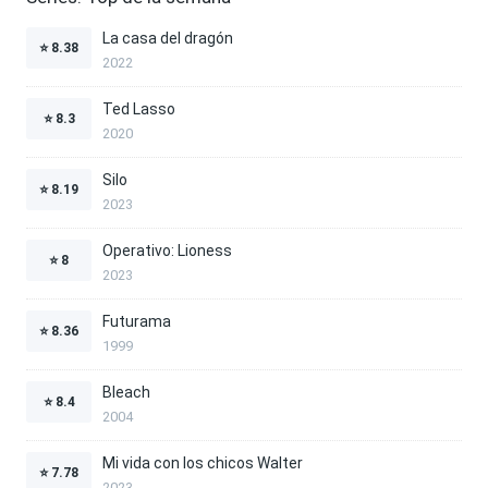
La casa del dragón
⭐
8.38
2022
Ted Lasso
⭐
8.3
2020
Silo
⭐
8.19
2023
Operativo: Lioness
⭐
8
2023
Futurama
⭐
8.36
1999
Bleach
⭐
8.4
2004
Mi vida con los chicos Walter
⭐
7.78
2023