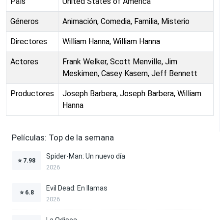
País
United States of America
Géneros
Animación, Comedia, Familia, Misterio
Directores
William Hanna, William Hanna
Actores
Frank Welker, Scott Menville, Jim
Meskimen, Casey Kasem, Jeff Bennett
Productores
Joseph Barbera, Joseph Barbera, William
Hanna
Películas: Top de la semana
Spider-Man: Un nuevo día
⭐
7.98
2026
Evil Dead: En llamas
⭐
6.8
2026