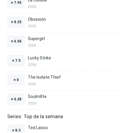
La Odisea
⭐
7.95
2026
Obsesión
⭐
8.25
2026
Supergirl
⭐
6.56
2026
Lucky Strike
⭐
7.5
2026
The Isolate Thief
⭐
0
2026
Soulm8te
⭐
6.28
2026
Series: Top de la semana
Ted Lasso
⭐
8.3