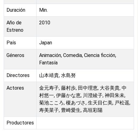
Duración
Min.
Año de
2010
Estreno
País
Japan
Géneros
Animación, Comedia, Ciencia ficción,
Fantasía
Directores
山本靖貴, 水島努
Actores
金元寿子, 藤村歩, 田中理恵, 大谷美貴, 中
村悠一, 伊藤かな恵, 川澄綾子, 神田朱未,
菊池こころ, 榎あづさ, 生天目仁美, 戸松遥,
寿美菜子, 豊崎愛生, 高垣彩陽
Productores