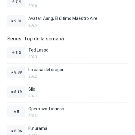
⭐
7.4
2026
Avatar: Aang, El último Maestro Aire
⭐
9.31
2026
Series: Top de la semana
Ted Lasso
⭐
8.3
2020
La casa del dragón
⭐
8.38
2022
Silo
⭐
8.19
2023
Operativo: Lioness
⭐
8
2023
Futurama
⭐
8.36