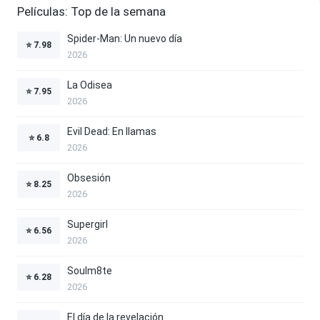
Películas: Top de la semana
Spider-Man: Un nuevo día
⭐
7.98
2026
La Odisea
⭐
7.95
2026
Evil Dead: En llamas
⭐
6.8
2026
Obsesión
⭐
8.25
2026
Supergirl
⭐
6.56
2026
Soulm8te
⭐
6.28
2026
El día de la revelación