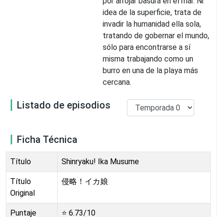
por arrojar basura en el mar. Ni
idea de la superficie, trata de
invadir la humanidad ella sola,
tratando de gobernar el mundo,
sólo para encontrarse a sí
misma trabajando como un
burro en una de la playa más
cercana.
Listado de episodios
Ficha Técnica
Título
Shinryaku! Ika Musume
Título
侵略！イカ娘
Original
Puntaje
⭐
6.73
/10