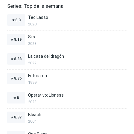
Series: Top de la semana
Ted Lasso
⭐
8.3
2020
Silo
⭐
8.19
2023
La casa del dragón
⭐
8.38
2022
Futurama
⭐
8.36
1999
Operativo: Lioness
⭐
8
2023
Bleach
⭐
8.37
2004
One Piece