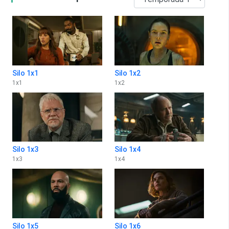
Silo 1x1
Silo 1x2
1
x
1
1
x
2
Silo 1x3
Silo 1x4
1
x
3
1
x
4
Silo 1x5
Silo 1x6