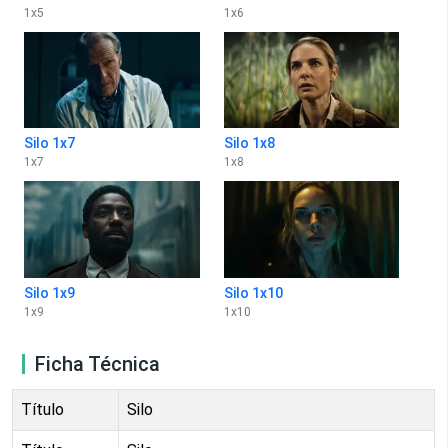
1
x
5
1
x
6
Silo 1x7
Silo 1x8
1
x
7
1
x
8
Silo 1x9
Silo 1x10
1
x
9
1
x
10
Ficha Técnica
Título
Silo