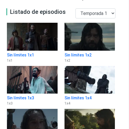
Listado de episodios
Sin límites 1x1
Sin límites 1x2
1
x
1
1
x
2
Sin límites 1x3
Sin límites 1x4
1
x
3
1
x
4