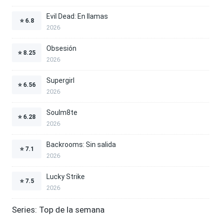
Evil Dead: En llamas
⭐
6.8
2026
Obsesión
⭐
8.25
2026
Supergirl
⭐
6.56
2026
Soulm8te
⭐
6.28
2026
Backrooms: Sin salida
⭐
7.1
2026
Lucky Strike
⭐
7.5
2026
Series: Top de la semana