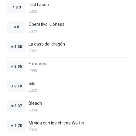
Ted Lasso
⭐
8.3
2020
Operativo: Lioness
⭐
8
2023
La casa del dragón
⭐
8.38
2022
Futurama
⭐
8.36
1999
Silo
⭐
8.19
2023
Bleach
⭐
8.37
2004
Mi vida con los chicos Walter
⭐
7.78
2023