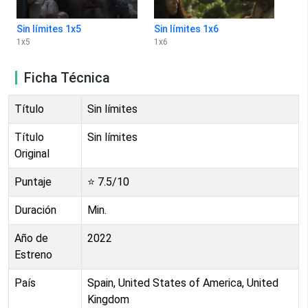
Sin límites 1x5
Sin límites 1x6
1
x
5
1
x
6
Ficha Técnica
Título
Sin límites
Título
Sin límites
Original
Puntaje
⭐
7.5
/10
Duración
Min.
Año de
2022
Estreno
País
Spain, United States of America, United
Kingdom