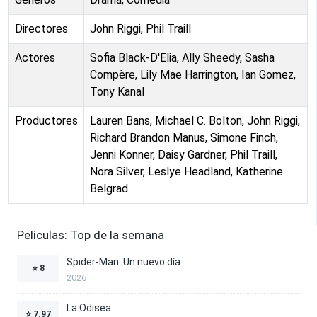
Directores
John Riggi, Phil Traill
Actores
Sofia Black-D'Elia, Ally Sheedy, Sasha
Compère, Lily Mae Harrington, Ian Gomez,
Tony Kanal
Productores
Lauren Bans, Michael C. Bolton, John Riggi,
Richard Brandon Manus, Simone Finch,
Jenni Konner, Daisy Gardner, Phil Traill,
Nora Silver, Leslye Headland, Katherine
Belgrad
Películas: Top de la semana
Spider-Man: Un nuevo día
⭐
8
2026
La Odisea
⭐
7.97