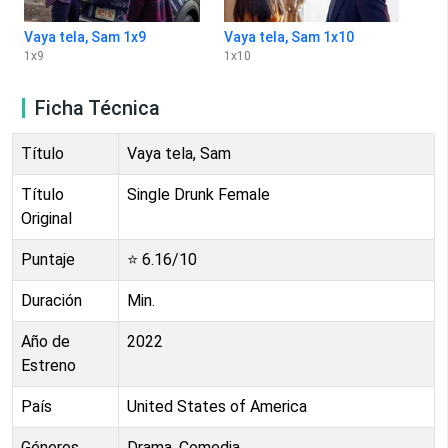
Vaya tela, Sam 1x9
Vaya tela, Sam 1x10
1
x
9
1
x
10
Ficha Técnica
Título
Vaya tela, Sam
Título
Single Drunk Female
Original
Puntaje
⭐
6.16
/10
Duración
Min.
Año de
2022
Estreno
País
United States of America
Géneros
Drama, Comedia