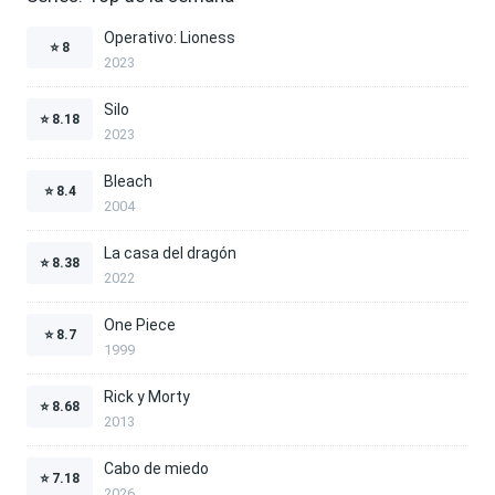
Operativo: Lioness
⭐
8
2023
Silo
⭐
8.18
2023
Bleach
⭐
8.4
2004
La casa del dragón
⭐
8.38
2022
One Piece
⭐
8.7
1999
Rick y Morty
⭐
8.68
2013
Cabo de miedo
⭐
7.18
2026