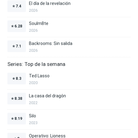
El día de la revelación
⭐
7.4
2026
Soulm8te
⭐
6.28
2026
Backrooms: Sin salida
⭐
7.1
2026
Series: Top de la semana
Ted Lasso
⭐
8.3
2020
La casa del dragón
⭐
8.38
2022
Silo
⭐
8.19
2023
Operativo: Lioness