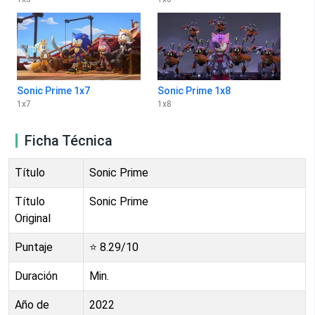
Sonic Prime 1x7
Sonic Prime 1x8
1
x
7
1
x
8
Ficha Técnica
Título
Sonic Prime
Título
Sonic Prime
Original
Puntaje
⭐
8.29
/10
Duración
Min.
Año de
2022