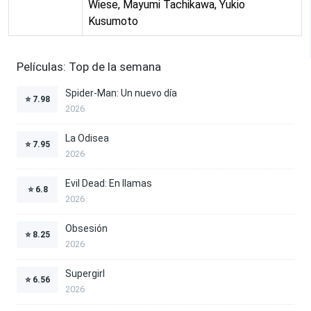
Wiese, Mayumi Tachikawa, Yukio
Kusumoto
Películas: Top de la semana
Spider-Man: Un nuevo día
⭐
7.98
2026
La Odisea
⭐
7.95
2026
Evil Dead: En llamas
⭐
6.8
2026
Obsesión
⭐
8.25
2026
Supergirl
⭐
6.56
2026