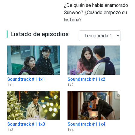
¿De quién se había enamorado
Sunwoo? ¿Cuándo empezó su
historia?
Listado de episodios
Soundtrack #1 1x1
Soundtrack #1 1x2
1
x
1
1
x
2
Soundtrack #1 1x3
Soundtrack #1 1x4
1
x
3
1
x
4