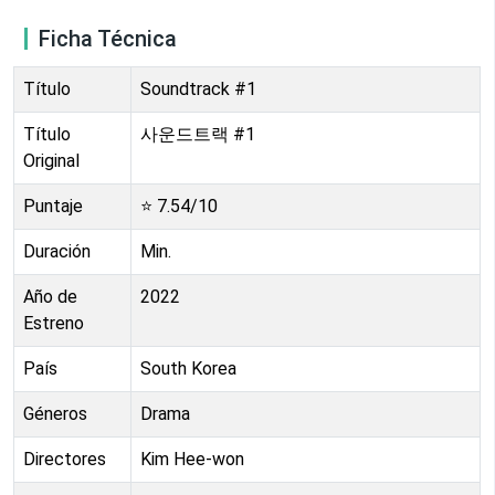
Ficha Técnica
Título
Soundtrack #1
Título
사운드트랙 #1
Original
Puntaje
⭐
7.54
/10
Duración
Min.
Año de
2022
Estreno
País
South Korea
Géneros
Drama
Directores
Kim Hee-won