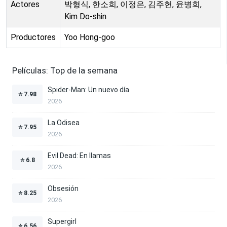
Actores
박형식, 한소희, 이정은, 김주헌, 윤병희,
Kim Do-shin
Productores
Yoo Hong-goo
Películas: Top de la semana
Spider-Man: Un nuevo día
⭐
7.98
2026
La Odisea
⭐
7.95
2026
Evil Dead: En llamas
⭐
6.8
2026
Obsesión
⭐
8.25
2026
Supergirl
⭐
6.56