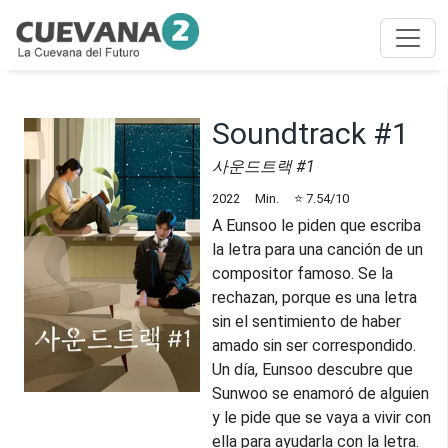
Soundtrack #1
사운드트랙 #1
2022
Min.
⭐
7.54
/10
A Eunsoo le piden que escriba
la letra para una canción de un
compositor famoso. Se la
rechazan, porque es una letra
sin el sentimiento de haber
amado sin ser correspondido.
Un día, Eunsoo descubre que
Sunwoo se enamoró de alguien
y le pide que se vaya a vivir con
ella para ayudarla con la letra.