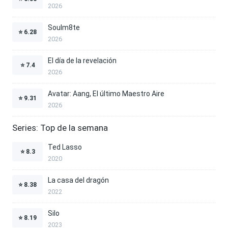
2026
Soulm8te
⭐
6.28
2026
El día de la revelación
⭐
7.4
2026
Avatar: Aang, El último Maestro Aire
⭐
9.31
2026
Series: Top de la semana
Ted Lasso
⭐
8.3
2020
La casa del dragón
⭐
8.38
2022
Silo
⭐
8.19
2023