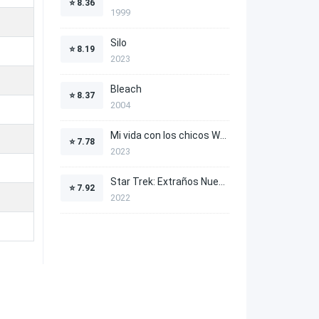
⭐
8.36
1999
Silo
⭐
8.19
2023
Bleach
⭐
8.37
2004
Mi vida con los chicos Walter
⭐
7.78
2023
Star Trek: Extraños Nuevos Mundos
⭐
7.92
2022