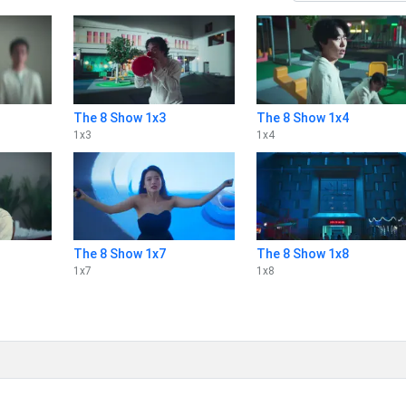
The 8 Show 1x3
The 8 Show 1x4
1
x
3
1
x
4
The 8 Show 1x7
The 8 Show 1x8
1
x
7
1
x
8