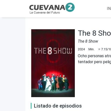
IN
The 8 Sh
The 8 Show
2024
Min.
⭐
7.15
/1
Ocho personas atra
tentador pero peli
Listado de episodios