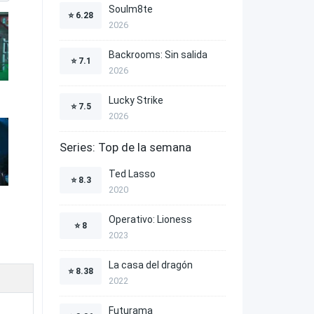
Soulm8te
⭐
6.28
2026
Backrooms: Sin salida
⭐
7.1
2026
Lucky Strike
⭐
7.5
2026
Series: Top de la semana
Ted Lasso
⭐
8.3
2020
Operativo: Lioness
⭐
8
2023
La casa del dragón
⭐
8.38
2022
Futurama