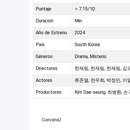
Puntaje
⭐
7.15
/10
Duración
Min.
Año de Estreno
2024
País
South Korea
Géneros
Drama, Misterio
Directores
한재림, 한재림, 한재림, 김
Actores
류준열, 천우희, 박정민, 이
Productores
Kim Dae-seung, 최병환, 손
Cuevana2