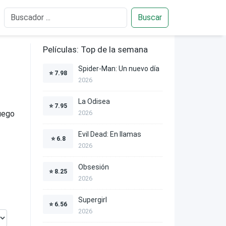
Buscar
Películas: Top de la semana
Spider-Man: Un nuevo día
⭐
7.98
2026
La Odisea
⭐
7.95
juego
2026
Evil Dead: En llamas
⭐
6.8
2026
Obsesión
⭐
8.25
2026
Supergirl
⭐
6.56
2026