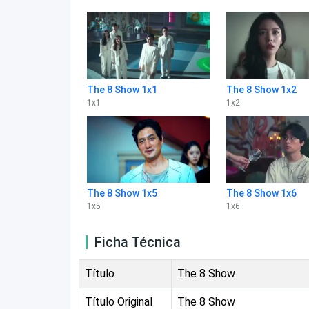
The 8 Show 1x1
The 8 Show 1x2
1
x
1
1
x
2
The 8 Show 1x5
The 8 Show 1x6
1
x
5
1
x
6
Ficha Técnica
Título
The 8 Show
Título Original
The 8 Show