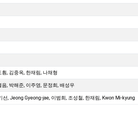
도훤, 김중옥, 한재림, 나채형
열음, 박해준, 이주영, 문정희, 배성우
기선, Jeong Gyeong-jae, 이범희, 조성철, 한재림, Kwon Mi-kyung