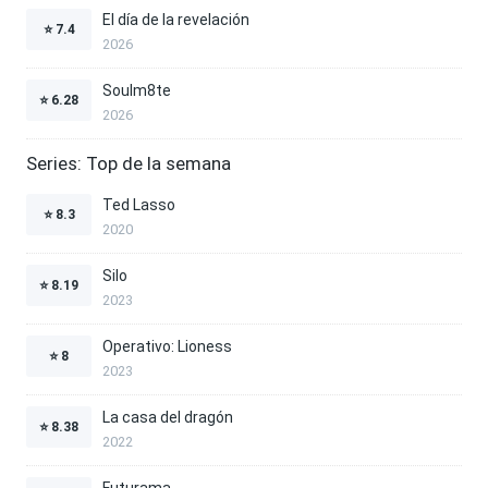
El día de la revelación
⭐
7.4
2026
Soulm8te
⭐
6.28
2026
Series: Top de la semana
Ted Lasso
⭐
8.3
2020
Silo
⭐
8.19
2023
Operativo: Lioness
⭐
8
2023
La casa del dragón
⭐
8.38
2022