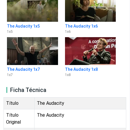
The Audacity 1x5
The Audacity 1x6
1
x
5
1
x
6
The Audacity 1x7
The Audacity 1x8
1
x
7
1
x
8
Ficha Técnica
Título
The Audacity
Título
The Audacity
Original