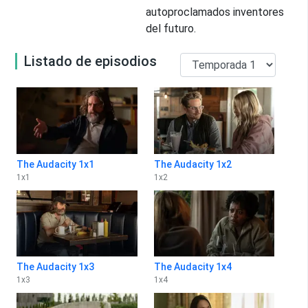
autoproclamados inventores
del futuro.
Listado de episodios
The Audacity 1x1
The Audacity 1x2
1
x
1
1
x
2
The Audacity 1x3
The Audacity 1x4
1
x
3
1
x
4