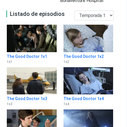
Bonaventure Hospital.
Listado de episodios
The Good Doctor 1x1
The Good Doctor 1x2
1
x
1
1
x
2
The Good Doctor 1x3
The Good Doctor 1x4
1
x
3
1
x
4