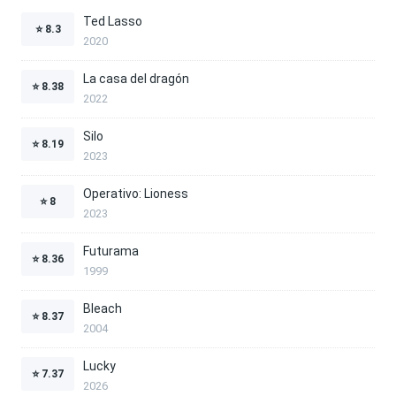
Ted Lasso
⭐
8.3
2020
La casa del dragón
⭐
8.38
2022
Silo
⭐
8.19
2023
Operativo: Lioness
⭐
8
2023
Futurama
⭐
8.36
1999
Bleach
⭐
8.37
2004
Lucky
⭐
7.37
2026