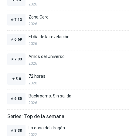
2026
Zona Cero
⭐
7.13
2026
El día de la revelación
⭐
6.69
2026
Amos del Universo
⭐
7.33
2026
72 horas
⭐
5.8
2026
Backrooms: Sin salida
⭐
6.85
2026
Series: Top de la semana
La casa del dragón
⭐
8.38
2022