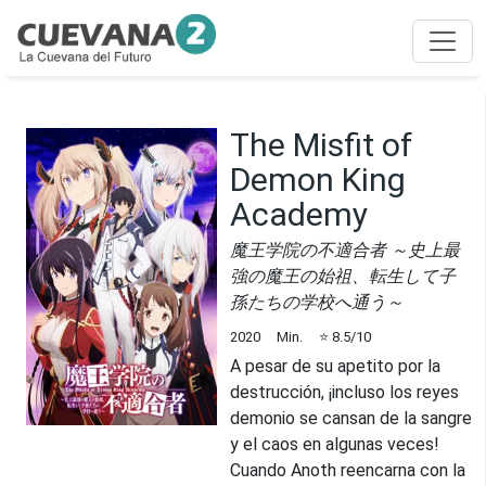
The Misfit of
Demon King
Academy
魔王学院の不適合者 ～史上最
強の魔王の始祖、転生して子
孫たちの学校へ通う～
2020
Min.
⭐
8.5
/10
A pesar de su apetito por la
destrucción, ¡incluso los reyes
demonio se cansan de la sangre
y el caos en algunas veces!
Cuando Anoth reencarna con la