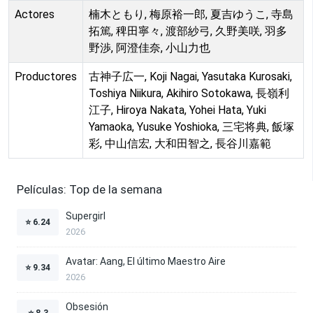
Actores
楠木ともり, 梅原裕一郎, 夏吉ゆうこ, 寺島
拓篤, 稗田寧々, 渡部紗弓, 久野美咲, 羽多
野渉, 阿澄佳奈, 小山力也
Productores
古神子広一, Koji Nagai, Yasutaka Kurosaki,
Toshiya Niikura, Akihiro Sotokawa, 長嶺利
江子, Hiroya Nakata, Yohei Hata, Yuki
Yamaoka, Yusuke Yoshioka, 三宅将典, 飯塚
彩, 中山信宏, 大和田智之, 長谷川嘉範
Películas: Top de la semana
Supergirl
⭐
6.24
2026
Avatar: Aang, El último Maestro Aire
⭐
9.34
2026
Obsesión
⭐
8.3