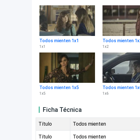
Todos mienten 1x1
Todos mienten 1x
1
x
1
1
x
2
Todos mienten 1x5
Todos mienten 1x
1
x
5
1
x
6
Ficha Técnica
Título
Todos mienten
Título
Todos mienten