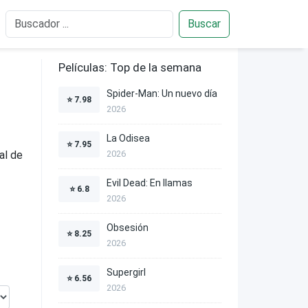
Buscar
Películas: Top de la semana
Spider-Man: Un nuevo día
⭐
7.98
2026
La Odisea
⭐
7.95
al de
2026
Evil Dead: En llamas
⭐
6.8
2026
Obsesión
⭐
8.25
2026
Supergirl
⭐
6.56
2026