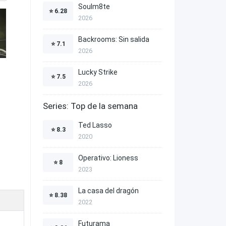
Soulm8te
⭐
6.28
2026
Backrooms: Sin salida
⭐
7.1
2026
Lucky Strike
⭐
7.5
2026
Series: Top de la semana
Ted Lasso
⭐
8.3
2020
Operativo: Lioness
⭐
8
2023
La casa del dragón
⭐
8.38
2022
Futurama