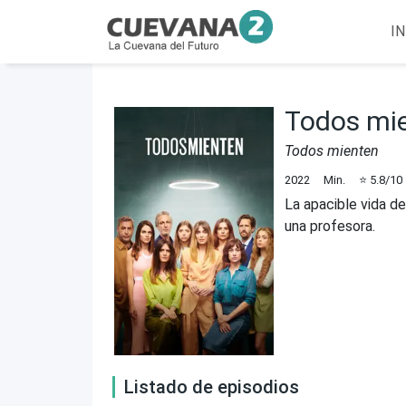
IN
Todos mi
Todos mienten
2022
Min.
⭐
5.8
/10
La apacible vida d
una profesora.
Listado de episodios