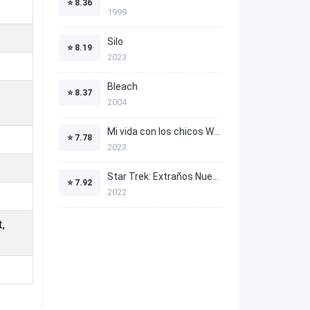
⭐
8.36
1999
Silo
⭐
8.19
2023
Bleach
⭐
8.37
2004
Mi vida con los chicos Walter
⭐
7.78
2023
Star Trek: Extraños Nuevos Mundos
⭐
7.92
2022
t,