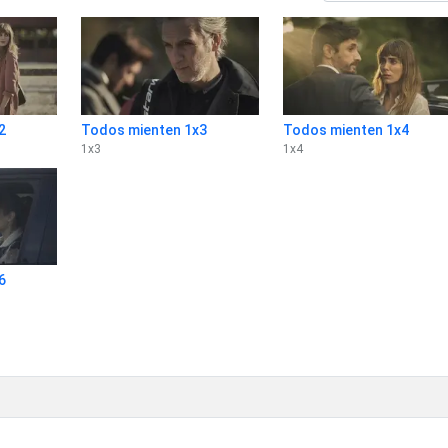
2
Todos mienten 1x3
Todos mienten 1x4
1
x
3
1
x
4
6