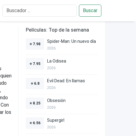
Buscar
Películas: Top de la semana
Spider-Man: Un nuevo día
⭐
7.98
2026
La Odisea
⭐
7.95
u
2026
 quien
Evil Dead: En llamas
nudo
⭐
6.8
2026
,
ando
Obsesión
⭐
8.25
. Con
2026
ar los
Supergirl
⭐
6.56
2026