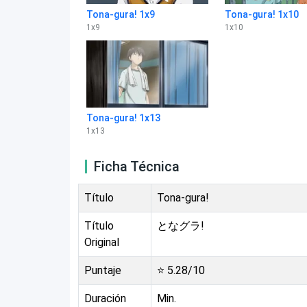
Tona-gura! 1x9
Tona-gura! 1x10
1
x
9
1
x
10
Tona-gura! 1x13
1
x
13
Ficha Técnica
Título
Tona-gura!
Título
となグラ!
Original
Puntaje
⭐
5.28
/10
Duración
Min.