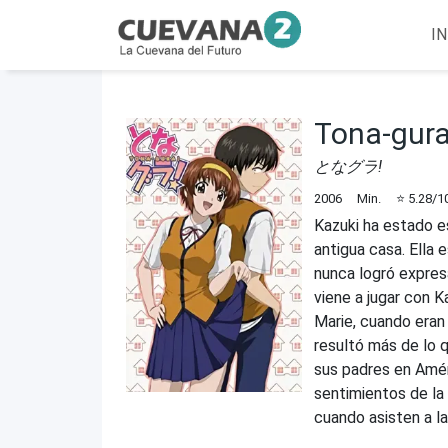
IN
Tona-gura
となグラ!
2006
Min.
⭐
5.28
/1
Kazuki ha estado e
antigua casa. Ella 
nunca logró expres
viene a jugar con K
Marie, cuando eran 
resultó más de lo 
sus padres en Améri
sentimientos de la
cuando asisten a l