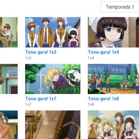
Tona-gura! 1x3
Tona-gura! 1x4
1
x
3
1
x
4
Tona-gura! 1x7
Tona-gura! 1x8
1
x
7
1
x
8