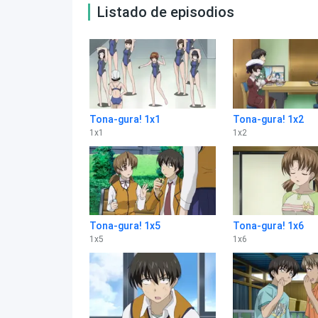
Listado de episodios
Tona-gura! 1x1
Tona-gura! 1x2
1
x
1
1
x
2
Tona-gura! 1x5
Tona-gura! 1x6
1
x
5
1
x
6