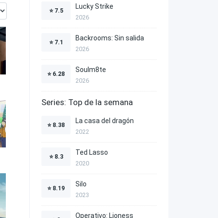
Lucky Strike
⭐
7.5
2026
Backrooms: Sin salida
⭐
7.1
2026
Soulm8te
⭐
6.28
2026
Series: Top de la semana
La casa del dragón
⭐
8.38
2022
Ted Lasso
⭐
8.3
2020
Silo
⭐
8.19
2023
Operativo: Lioness