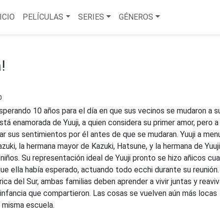
ICIO
PELÍCULAS
SERIES
GÉNEROS
!
0
sperando 10 años para el día en que sus vecinos se mudaron a s
está enamorada de Yuuji, a quien considera su primer amor, pero a
ar sus sentimientos por él antes de que se mudaran. Yuuji a me
azuki, la hermana mayor de Kazuki, Hatsune, y la hermana de Yuuji
niños. Su representación ideal de Yuuji pronto se hizo añicos cu
que ella había esperado, actuando todo ecchi durante su reunión
ca del Sur, ambas familias deben aprender a vivir juntas y reaviv
 infancia que compartieron. Las cosas se vuelven aún más locas
a misma escuela.