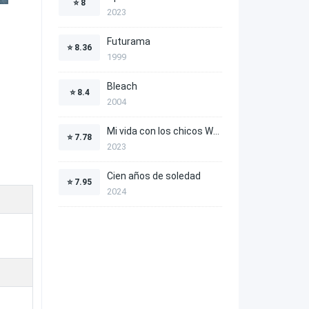
⭐
8
2023
Futurama
⭐
8.36
1999
Bleach
⭐
8.4
2004
Mi vida con los chicos Walter
⭐
7.78
2023
Cien años de soledad
⭐
7.95
2024