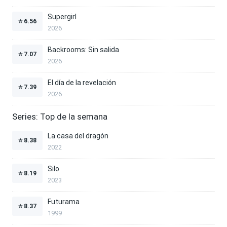
Supergirl
⭐
6.56
2026
Backrooms: Sin salida
⭐
7.07
2026
El día de la revelación
⭐
7.39
2026
Series: Top de la semana
La casa del dragón
⭐
8.38
2022
Silo
⭐
8.19
2023
Futurama
⭐
8.37
1999