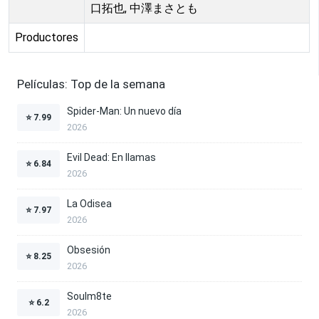
口拓也, 中澤まさとも
Productores
Películas: Top de la semana
Spider-Man: Un nuevo día
⭐
7.99
2026
Evil Dead: En llamas
⭐
6.84
2026
La Odisea
⭐
7.97
2026
Obsesión
⭐
8.25
2026
Soulm8te
⭐
6.2
2026