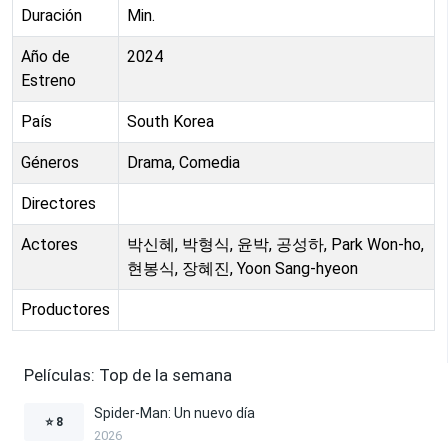
Duración
Min.
Año de
2024
Estreno
País
South Korea
Géneros
Drama, Comedia
Directores
Actores
박신혜, 박형식, 윤박, 공성하, Park Won-ho,
현봉식, 장혜진, Yoon Sang-hyeon
Productores
Películas: Top de la semana
Spider-Man: Un nuevo día
⭐
8
2026