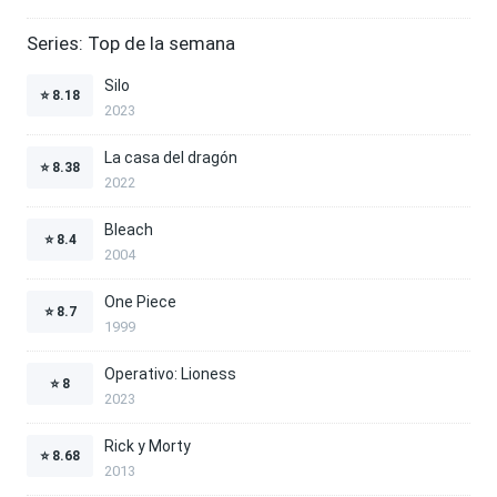
Series: Top de la semana
Silo
⭐
8.18
2023
La casa del dragón
⭐
8.38
2022
Bleach
⭐
8.4
2004
One Piece
⭐
8.7
1999
Operativo: Lioness
⭐
8
2023
Rick y Morty
⭐
8.68
2013