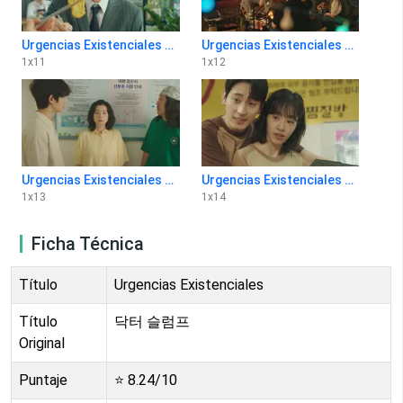
Urgencias Existenciales 1x11
Urgencias Existenciales 1x12
1
x
11
1
x
12
Urgencias Existenciales 1x13
Urgencias Existenciales 1x14
1
x
13
1
x
14
Ficha Técnica
Título
Urgencias Existenciales
Título
닥터 슬럼프
Original
Puntaje
⭐
8.24
/10