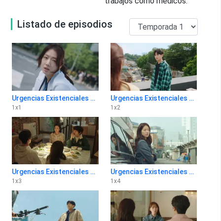
trabajos como médicos.
Listado de episodios
Urgencias Existenciales 1x1
Urgencias Existenciales 1x2
1
x
1
1
x
2
Urgencias Existenciales 1x3
Urgencias Existenciales 1x4
1
x
3
1
x
4