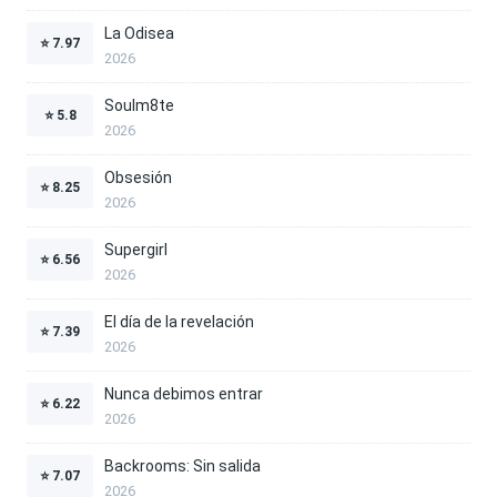
La Odisea
⭐
7.97
2026
Soulm8te
⭐
5.8
2026
Obsesión
⭐
8.25
2026
Supergirl
⭐
6.56
2026
El día de la revelación
⭐
7.39
2026
Nunca debimos entrar
⭐
6.22
2026
Backrooms: Sin salida
⭐
7.07
2026