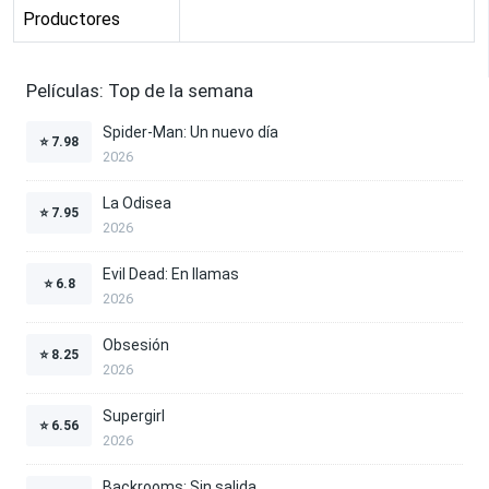
Productores
Películas: Top de la semana
Spider-Man: Un nuevo día
⭐
7.98
2026
La Odisea
⭐
7.95
2026
Evil Dead: En llamas
⭐
6.8
2026
Obsesión
⭐
8.25
2026
Supergirl
⭐
6.56
2026
Backrooms: Sin salida