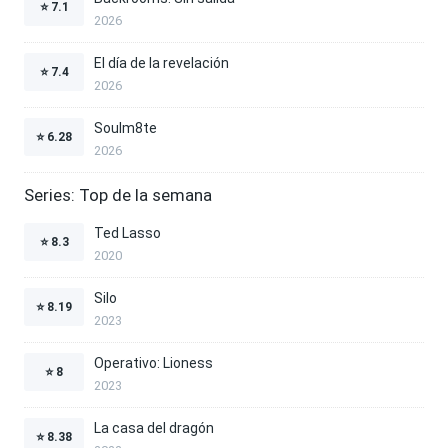
⭐
7.1
2026
El día de la revelación
⭐
7.4
2026
Soulm8te
⭐
6.28
2026
Series: Top de la semana
Ted Lasso
⭐
8.3
2020
Silo
⭐
8.19
2023
Operativo: Lioness
⭐
8
2023
La casa del dragón
⭐
8.38