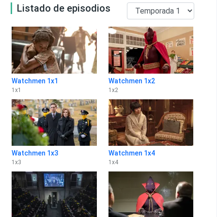
Listado de episodios
Watchmen 1x1
Watchmen 1x2
1
x
1
1
x
2
Watchmen 1x3
Watchmen 1x4
1
x
3
1
x
4