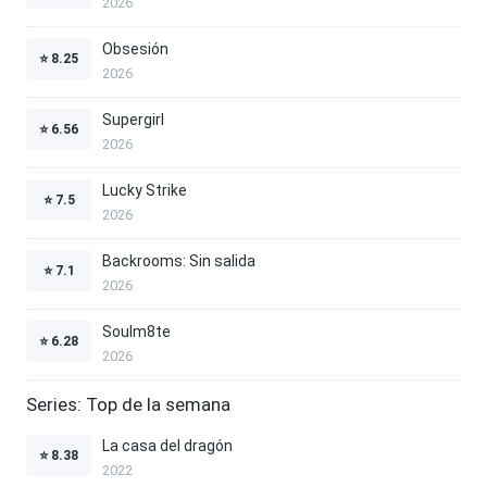
2026
Obsesión
⭐
8.25
2026
Supergirl
⭐
6.56
2026
Lucky Strike
⭐
7.5
2026
Backrooms: Sin salida
⭐
7.1
2026
Soulm8te
⭐
6.28
2026
Series: Top de la semana
La casa del dragón
⭐
8.38
2022