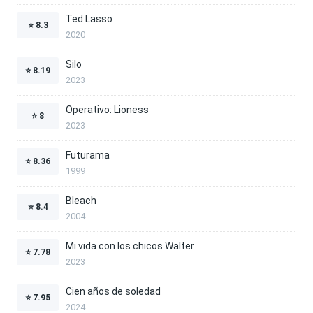
Ted Lasso
⭐
8.3
2020
Silo
⭐
8.19
2023
Operativo: Lioness
⭐
8
2023
Futurama
⭐
8.36
1999
Bleach
⭐
8.4
2004
Mi vida con los chicos Walter
⭐
7.78
2023
Cien años de soledad
⭐
7.95
2024