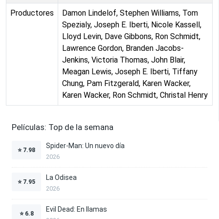
Productores
Damon Lindelof, Stephen Williams, Tom
Spezialy, Joseph E. Iberti, Nicole Kassell,
Lloyd Levin, Dave Gibbons, Ron Schmidt,
Lawrence Gordon, Branden Jacobs-
Jenkins, Victoria Thomas, John Blair,
Meagan Lewis, Joseph E. Iberti, Tiffany
Chung, Pam Fitzgerald, Karen Wacker,
Karen Wacker, Ron Schmidt, Christal Henry
Películas: Top de la semana
Spider-Man: Un nuevo día
⭐
7.98
2026
La Odisea
⭐
7.95
2026
Evil Dead: En llamas
⭐
6.8