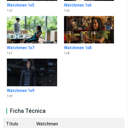
Watchmen 1x5
Watchmen 1x6
1
x
5
1
x
6
Watchmen 1x7
Watchmen 1x8
1
x
7
1
x
8
Watchmen 1x9
1
x
9
Ficha Técnica
Título
Watchmen