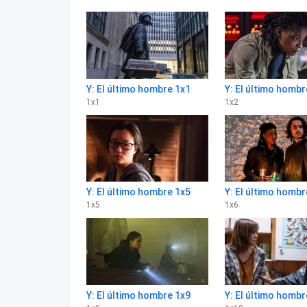
Y: El último hombre 1x1
Y: El último hombr
1
x
1
1
x
2
Y: El último hombre 1x5
Y: El último hombr
1
x
5
1
x
6
Y: El último hombre 1x9
Y: El último hombr