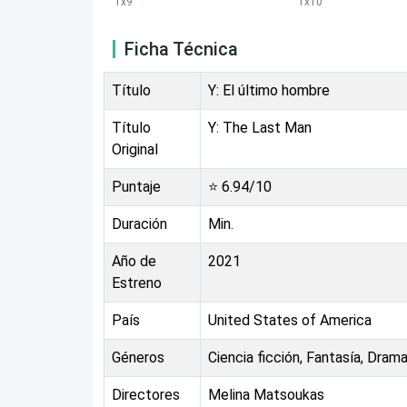
1
x
9
1
x
10
Ficha Técnica
Título
Y: El último hombre
Título
Y: The Last Man
Original
Puntaje
⭐
6.94
/10
Duración
Min.
Año de
2021
Estreno
País
United States of America
Géneros
Ciencia ficción, Fantasía, Dram
Directores
Melina Matsoukas