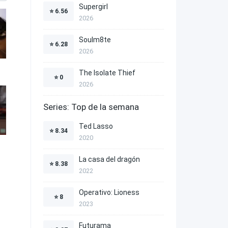
Supergirl
⭐
6.56
2026
Soulm8te
⭐
6.28
2026
The Isolate Thief
⭐
0
2026
Series: Top de la semana
Ted Lasso
⭐
8.34
2020
La casa del dragón
⭐
8.38
2022
Operativo: Lioness
⭐
8
2023
Futurama