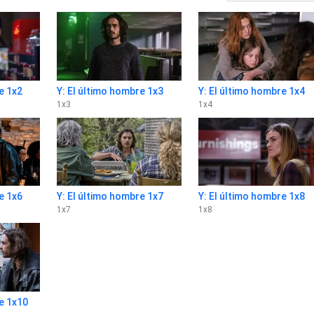
e 1x2
Y: El último hombre 1x3
Y: El último hombre 1x4
1
x
3
1
x
4
e 1x6
Y: El último hombre 1x7
Y: El último hombre 1x8
1
x
7
1
x
8
e 1x10