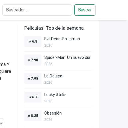
Buscar
Películas: Top de la semana
Evil Dead: En llamas
⭐
6.8
2026
Spider-Man: Un nuevo día
⭐
7.98
oma Y
2026
quiere
La Odisea
e
⭐
7.95
2026
Lucky Strike
⭐
6.7
2026
Obsesión
⭐
8.25
2026