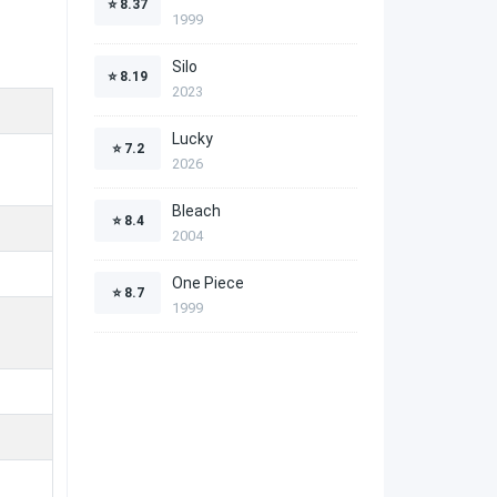
⭐
8.37
1999
Silo
⭐
8.19
2023
Lucky
⭐
7.2
2026
Bleach
⭐
8.4
2004
One Piece
⭐
8.7
1999