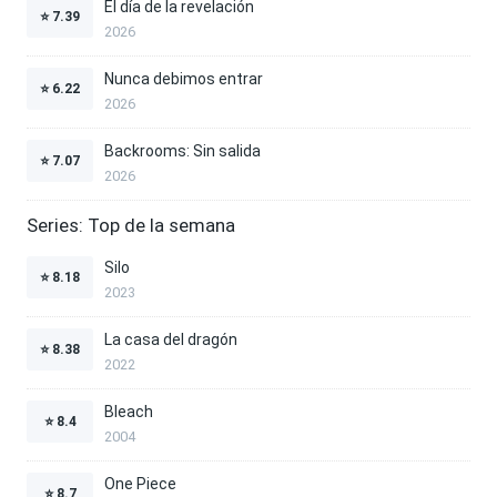
El día de la revelación
⭐
7.39
2026
Nunca debimos entrar
⭐
6.22
2026
Backrooms: Sin salida
⭐
7.07
2026
Series: Top de la semana
Silo
⭐
8.18
2023
La casa del dragón
⭐
8.38
2022
Bleach
⭐
8.4
2004
One Piece
⭐
8.7