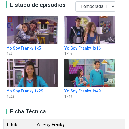
Listado de episodios
Yo Soy Franky 1x5
Yo Soy Franky 1x16
1
x
5
1
x
16
Yo Soy Franky 1x29
Yo Soy Franky 1x49
1
x
29
1
x
49
Ficha Técnica
Título
Yo Soy Franky