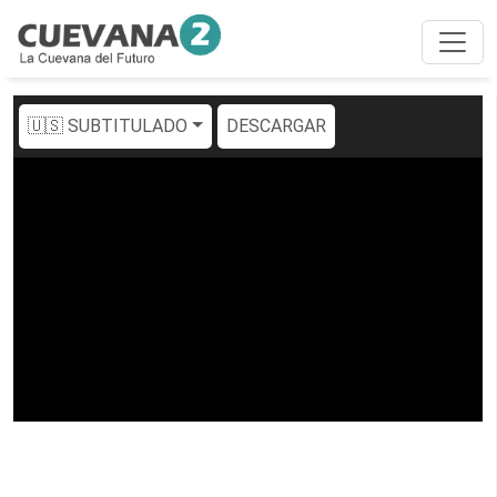
🇺🇸 SUBTITULADO
DESCARGAR