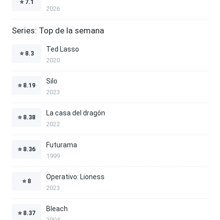
⭐
7.1
2026
Series: Top de la semana
Ted Lasso
⭐
8.3
2020
Silo
⭐
8.19
2023
La casa del dragón
⭐
8.38
2022
Futurama
⭐
8.36
1999
Operativo: Lioness
⭐
8
2023
Bleach
⭐
8.37
2004