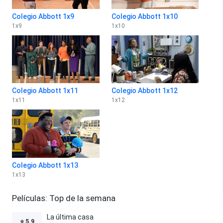
Colegio Abbott 1x9
Colegio Abbott 1x10
1
x
9
1
x
10
Colegio Abbott 1x11
Colegio Abbott 1x12
1
x
11
1
x
12
Colegio Abbott 1x13
1
x
13
Películas: Top de la semana
La última casa
⭐
5.9