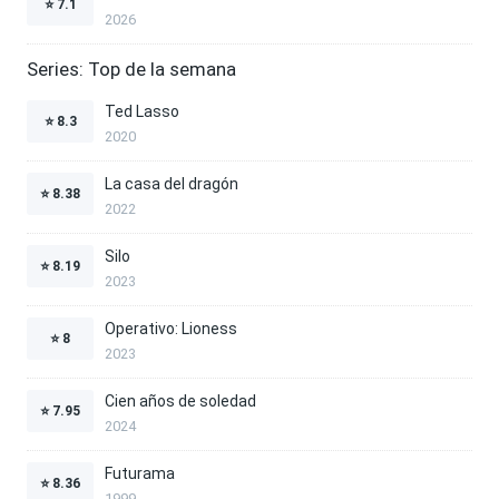
⭐
7.1
2026
Series: Top de la semana
Ted Lasso
⭐
8.3
2020
La casa del dragón
⭐
8.38
2022
Silo
⭐
8.19
2023
Operativo: Lioness
⭐
8
2023
Cien años de soledad
⭐
7.95
2024
Futurama
⭐
8.36
1999