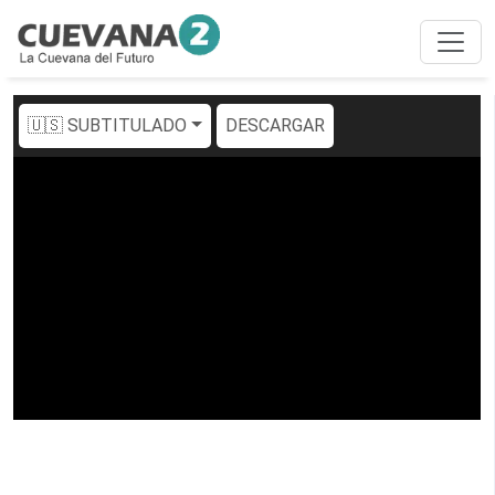
🇺🇸 SUBTITULADO
DESCARGAR