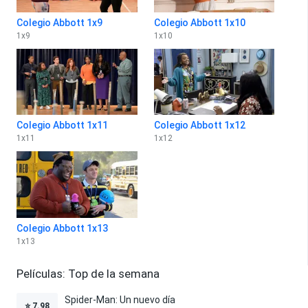
Colegio Abbott 1x9
Colegio Abbott 1x10
1
x
9
1
x
10
Colegio Abbott 1x11
Colegio Abbott 1x12
1
x
11
1
x
12
Colegio Abbott 1x13
1
x
13
Películas: Top de la semana
Spider-Man: Un nuevo día
⭐
7.98