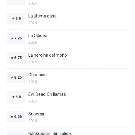
2026
La última casa
⭐
5.9
2026
La Odisea
⭐
7.95
2026
La heroína del moño
⭐
6.75
2026
Obsesión
⭐
8.25
2026
Evil Dead: En llamas
⭐
6.8
2026
Supergirl
⭐
6.56
2026
Backrooms: Sin salida