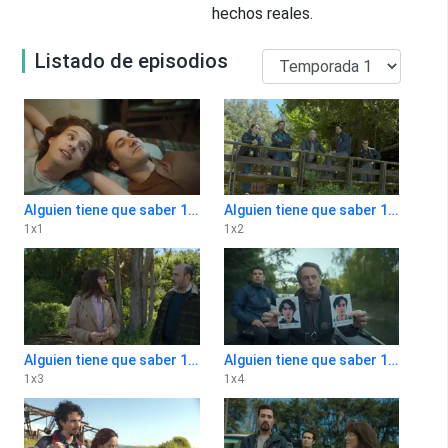
hechos reales.
Listado de episodios
Alguien tiene que saber 1x1
Alguien tiene que saber 1x2
1
x
1
1
x
2
Alguien tiene que saber 1x3
Alguien tiene que saber 1x4
1
x
3
1
x
4