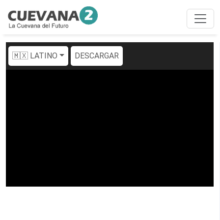
🇲🇽 LATINO
DESCARGAR