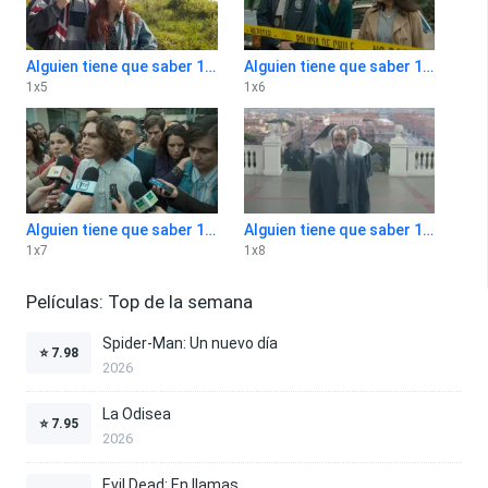
Alguien tiene que saber 1x5
Alguien tiene que saber 1x6
1
x
5
1
x
6
Alguien tiene que saber 1x7
Alguien tiene que saber 1x8
1
x
7
1
x
8
Películas: Top de la semana
Spider-Man: Un nuevo día
⭐
7.98
2026
La Odisea
⭐
7.95
2026
Evil Dead: En llamas