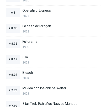
2020
Operativo: Lioness
⭐
8
2023
La casa del dragón
⭐
8.38
2022
Futurama
⭐
8.36
1999
Silo
⭐
8.19
2023
Bleach
⭐
8.37
2004
Mi vida con los chicos Walter
⭐
7.78
2023
Star Trek: Extraños Nuevos Mundos
⭐
7.92