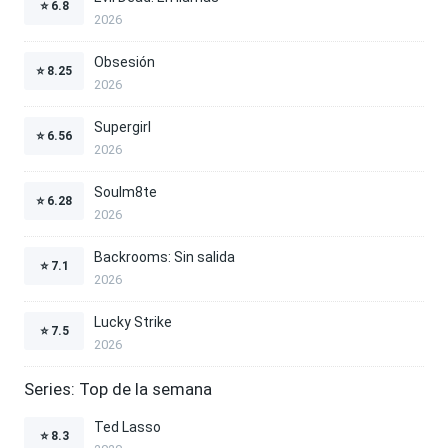
⭐
6.8
2026
Obsesión
⭐
8.25
2026
Supergirl
⭐
6.56
2026
Soulm8te
⭐
6.28
2026
Backrooms: Sin salida
⭐
7.1
2026
Lucky Strike
⭐
7.5
2026
Series: Top de la semana
Ted Lasso
⭐
8.3