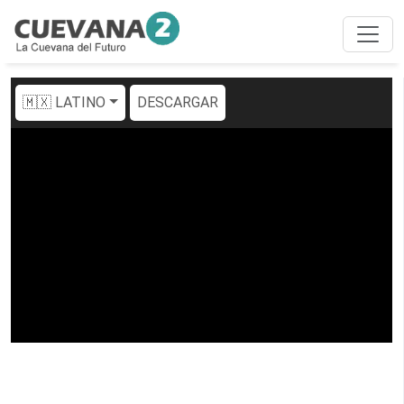
🇲🇽 LATINO
DESCARGAR