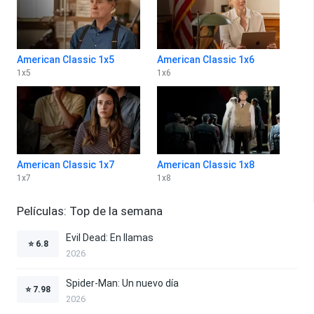
American Classic 1x5
American Classic 1x6
1
x
5
1
x
6
American Classic 1x7
American Classic 1x8
1
x
7
1
x
8
Películas: Top de la semana
Evil Dead: En llamas
⭐
6.8
2026
Spider-Man: Un nuevo día
⭐
7.98
2026