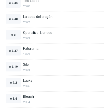
Ted Lasso
⭐
8.34
2020
La casa del dragón
⭐
8.38
2022
Operativo: Lioness
⭐
8
2023
Futurama
⭐
8.37
1999
Silo
⭐
8.19
2023
Lucky
⭐
7.2
2026
Bleach
⭐
8.4
2004