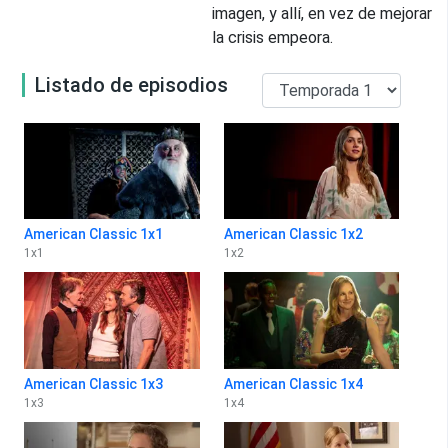
imagen, y allí, en vez de mejorar
la crisis empeora.
Listado de episodios
American Classic 1x1
American Classic 1x2
1
x
1
1
x
2
American Classic 1x3
American Classic 1x4
1
x
3
1
x
4