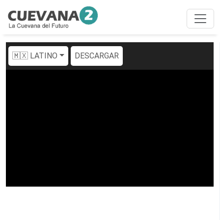
🇲🇽 LATINO
DESCARGAR