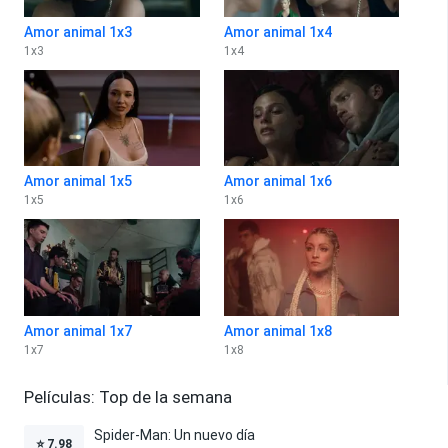
Amor animal 1x3
Amor animal 1x4
1
x
3
1
x
4
Amor animal 1x5
Amor animal 1x6
1
x
5
1
x
6
Amor animal 1x7
Amor animal 1x8
1
x
7
1
x
8
Películas: Top de la semana
Spider-Man: Un nuevo día
⭐
7.98