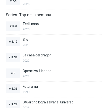
⭐
7.4
2026
Series: Top de la semana
Ted Lasso
⭐
8.3
2020
Silo
⭐
8.19
2023
La casa del dragón
⭐
8.38
2022
Operativo: Lioness
⭐
8
2023
Futurama
⭐
8.36
1999
Stuart no logra salvar el Universo
⭐
9.27
2026