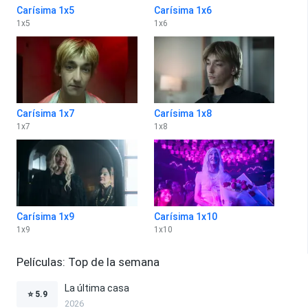
Carísima 1x5
Carísima 1x6
1
x
5
1
x
6
Carísima 1x7
Carísima 1x8
1
x
7
1
x
8
Carísima 1x9
Carísima 1x10
1
x
9
1
x
10
Películas: Top de la semana
La última casa
⭐
5.9
2026