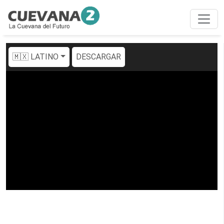
🇲🇽 LATINO
DESCARGAR