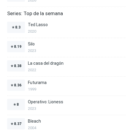
2026
Series: Top de la semana
Ted Lasso
⭐
8.3
2020
Silo
⭐
8.19
2023
La casa del dragón
⭐
8.38
2022
Futurama
⭐
8.36
1999
Operativo: Lioness
⭐
8
2023
Bleach
⭐
8.37
2004