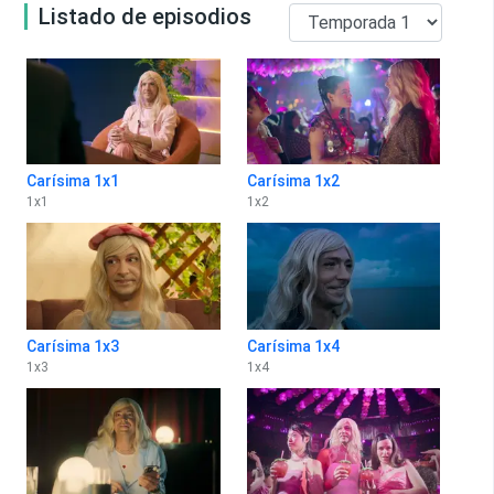
Listado de episodios
Carísima 1x1
Carísima 1x2
1
x
1
1
x
2
Carísima 1x3
Carísima 1x4
1
x
3
1
x
4