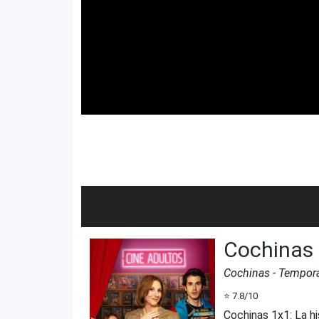
Cochinas
Cochinas
- Tempor
⭐
7.8
/10
Cochinas 1x1
:
La h