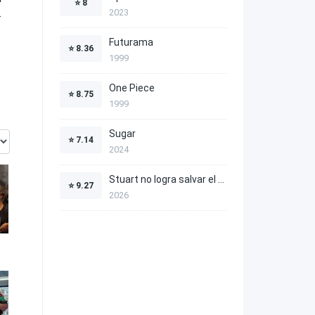
⭐
8
.
2023
Futurama
⭐
8.36
1999
One Piece
⭐
8.75
1999
Sugar
⭐
7.14
2024
Stuart no logra salvar el Universo
⭐
9.27
2026