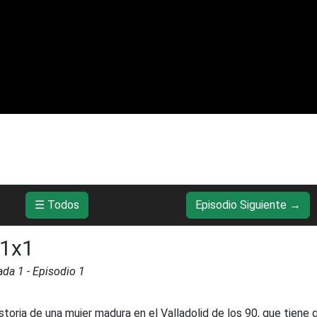
☰ Todos
Episodio Siguiente →
 1x1
ada
1
- Episodio
1
istoria de una mujer madura en el Valladolid de los 90, que tiene 