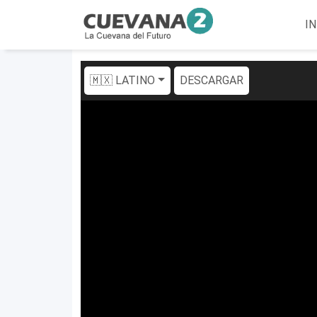
IN
🇲🇽 LATINO
DESCARGAR