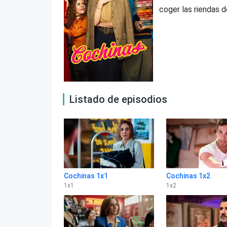
coger las riendas d
Listado de episodios
Cochinas 1x1
Cochinas 1x2
1
x
1
1
x
2