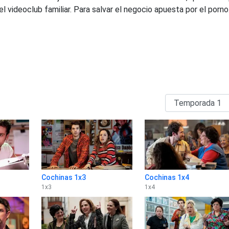
el videoclub familiar. Para salvar el negocio apuesta por el porno
Cochinas 1x3
Cochinas 1x4
1
x
3
1
x
4