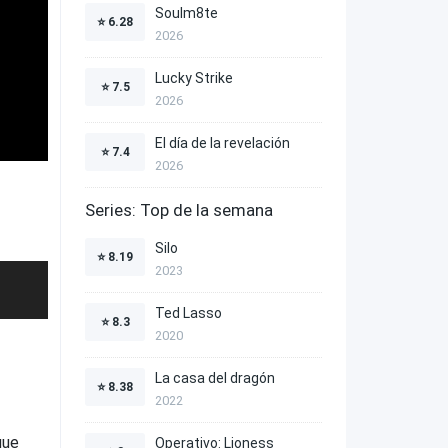
Soulm8te
⭐
6.28
2026
Lucky Strike
⭐
7.5
2026
El día de la revelación
⭐
7.4
2026
Series: Top de la semana
Silo
⭐
8.19
2023
Ted Lasso
⭐
8.3
2020
La casa del dragón
⭐
8.38
2022
que
Operativo: Lioness