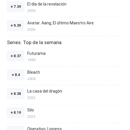
El día de la revelación
⭐
7.39
2026
Avatar: Aang, El último Maestro Aire
⭐
9.39
2026
Series: Top de la semana
Futurama
⭐
8.37
1999
Bleach
⭐
8.4
2004
La casa del dragón
⭐
8.38
2022
Silo
⭐
8.19
2023
Operativo: Lioness