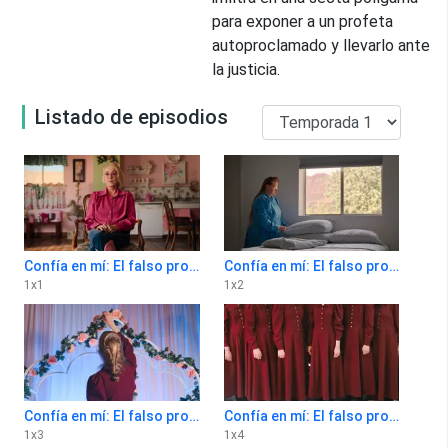
para exponer a un profeta
autoproclamado y llevarlo ante
la justicia.
Listado de episodios
Confía en mí: El falso profeta 1x1
Confía en mí: El falso profeta 1x2
1
x
1
1
x
2
Confía en mí: El falso profeta 1x3
Confía en mí: El falso profeta 1x4
1
x
3
1
x
4