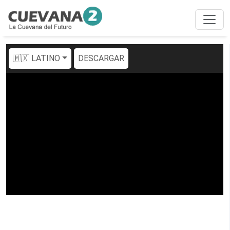
🇲🇽 LATINO
DESCARGAR