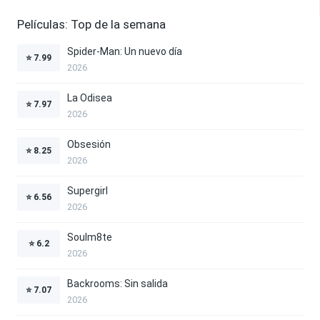
Películas: Top de la semana
Spider-Man: Un nuevo día
⭐
7.99
2026
La Odisea
⭐
7.97
2026
Obsesión
⭐
8.25
2026
Supergirl
⭐
6.56
2026
Soulm8te
⭐
6.2
2026
Backrooms: Sin salida
⭐
7.07
2026