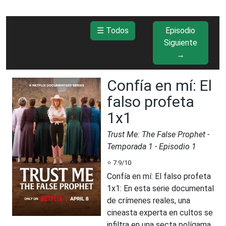
☰ Todos
Episodio
Siguiente
→
Confía en mí: El
falso profeta
1x1
Trust Me: The False Prophet
-
Temporada
1
- Episodio
1
⭐
7.9
/10
Confía en mí: El falso profeta
1x1
:
En esta serie documental
de crímenes reales, una
cineasta experta en cultos se
infiltra en una secta polígama