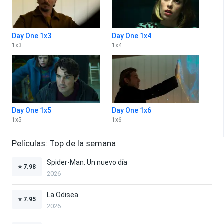
Day One 1x3
Day One 1x4
1
x
3
1
x
4
Day One 1x5
Day One 1x6
1
x
5
1
x
6
Películas: Top de la semana
Spider-Man: Un nuevo día
⭐
7.98
2026
La Odisea
⭐
7.95
2026