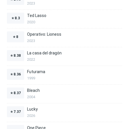
2023
Ted Lasso
⭐
8.3
2020
Operativo: Lioness
⭐
8
2023
La casa del dragón
⭐
8.38
2022
Futurama
⭐
8.36
1999
Bleach
⭐
8.37
2004
Lucky
⭐
7.37
2026
One Piece