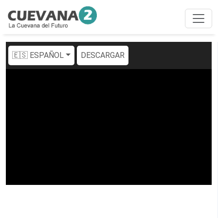
🇪🇸 ESPAÑOL
DESCARGAR