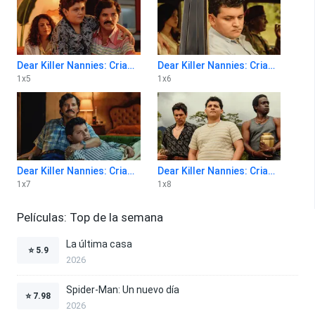
Dear Killer Nannies: Criado por sicarios 1x5
Dear Killer Nannies: Criado por sicarios 1x6
1
x
5
1
x
6
Dear Killer Nannies: Criado por sicarios 1x7
Dear Killer Nannies: Criado por sicarios 1x8
1
x
7
1
x
8
Películas: Top de la semana
La última casa
⭐
5.9
2026
Spider-Man: Un nuevo día
⭐
7.98
2026