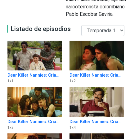
narcoterrorista colombiano
Pablo Escobar Gaviria.
Listado de episodios
Dear Killer Nannies: Criado por sicarios 1x1
Dear Killer Nannies: Criado por sicarios 1x2
1
x
1
1
x
2
Dear Killer Nannies: Criado por sicarios 1x3
Dear Killer Nannies: Criado por sicarios 1x4
1
x
3
1
x
4