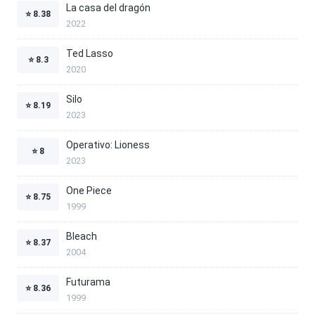
La casa del dragón
⭐
8.38
2022
Ted Lasso
⭐
8.3
2020
Silo
⭐
8.19
2023
Operativo: Lioness
⭐
8
2023
One Piece
⭐
8.75
1999
Bleach
⭐
8.37
2004
Futurama
⭐
8.36
1999