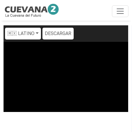
🇲🇽 LATINO
DESCARGAR