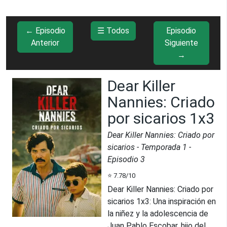
← Episodio
☰ Todos
Episodio
Anterior
Siguiente
→
Dear Killer
Nannies: Criado
por sicarios 1x3
Dear Killer Nannies: Criado por
sicarios
- Temporada
1
-
Episodio
3
⭐
7.78
/10
Dear Killer Nannies: Criado por
sicarios 1x3
:
Una inspiración en
la niñez y la adolescencia de
Juan Pablo Escobar, hijo del