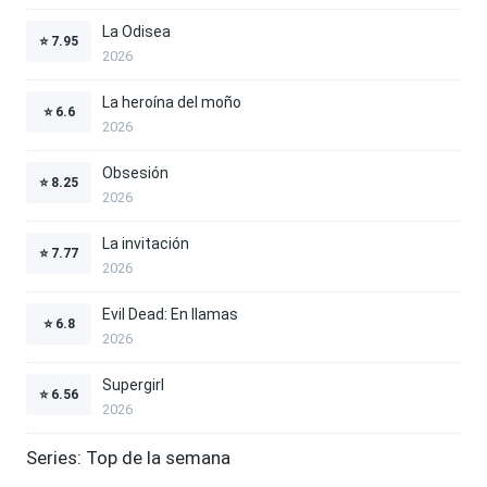
La Odisea
⭐
7.95
2026
La heroína del moño
⭐
6.6
2026
Obsesión
⭐
8.25
2026
La invitación
⭐
7.77
2026
Evil Dead: En llamas
⭐
6.8
2026
Supergirl
⭐
6.56
2026
Series: Top de la semana