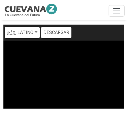
🇲🇽 LATINO
DESCARGAR