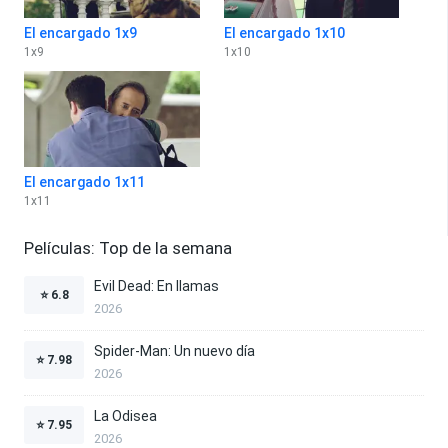
El encargado 1x9
El encargado 1x10
1
x
9
1
x
10
El encargado 1x11
1
x
11
Películas: Top de la semana
Evil Dead: En llamas
⭐
6.8
2026
Spider-Man: Un nuevo día
⭐
7.98
2026
La Odisea
⭐
7.95
2026