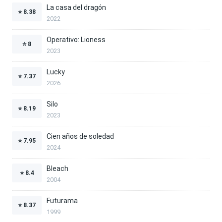
La casa del dragón
⭐
8.38
2022
Operativo: Lioness
⭐
8
2023
Lucky
⭐
7.37
2026
Silo
⭐
8.19
2023
Cien años de soledad
⭐
7.95
2024
Bleach
⭐
8.4
2004
Futurama
⭐
8.37
1999