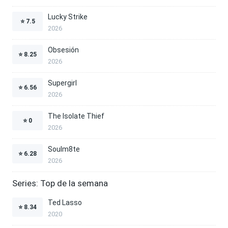
Lucky Strike
⭐
7.5
2026
Obsesión
⭐
8.25
2026
Supergirl
⭐
6.56
2026
The Isolate Thief
⭐
0
2026
Soulm8te
⭐
6.28
2026
Series: Top de la semana
Ted Lasso
⭐
8.34
2020