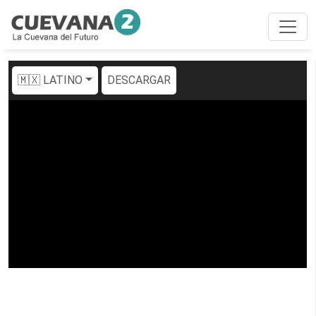
🇲🇽 LATINO
DESCARGAR