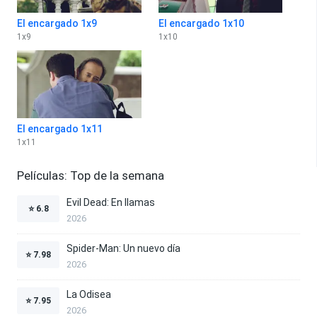
El encargado 1x9
El encargado 1x10
1
x
9
1
x
10
El encargado 1x11
1
x
11
Películas: Top de la semana
Evil Dead: En llamas
⭐
6.8
2026
Spider-Man: Un nuevo día
⭐
7.98
2026
La Odisea
⭐
7.95
2026