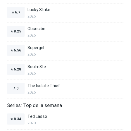
Lucky Strike
⭐
6.7
2026
Obsesión
⭐
8.25
2026
Supergirl
⭐
6.56
2026
Soulm8te
⭐
6.28
2026
The Isolate Thief
⭐
0
2026
Series: Top de la semana
Ted Lasso
⭐
8.34
2020