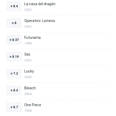
La casa del dragón
⭐
8.4
2022
Operativo: Lioness
⭐
8
2023
Futurama
⭐
8.37
1999
Silo
⭐
8.19
2023
Lucky
⭐
7.2
2026
Bleach
⭐
8.4
2004
One Piece
⭐
8.7
1999