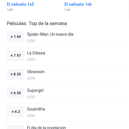
El señuelo 1x5
El señuelo 1x6
1
x
5
1
x
6
Películas: Top de la semana
Spider-Man: Un nuevo día
⭐
7.99
2026
La Odisea
⭐
7.97
2026
Obsesión
⭐
8.25
2026
Supergirl
⭐
6.56
2026
Soulm8te
⭐
6.2
2026
El día de la revelación