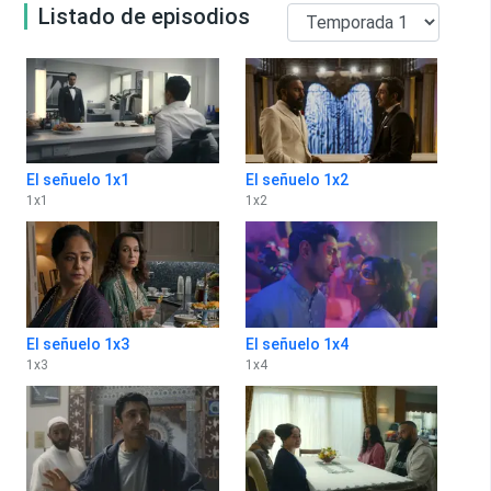
Listado de episodios
El señuelo 1x1
El señuelo 1x2
1
x
1
1
x
2
El señuelo 1x3
El señuelo 1x4
1
x
3
1
x
4