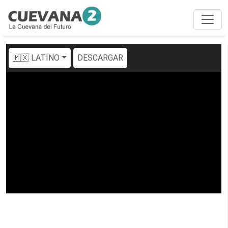
🇲🇽 LATINO
DESCARGAR