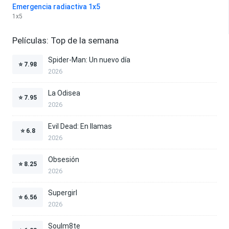
Emergencia radiactiva 1x5
1
x
5
Películas: Top de la semana
Spider-Man: Un nuevo día
⭐
7.98
2026
La Odisea
⭐
7.95
2026
Evil Dead: En llamas
⭐
6.8
2026
Obsesión
⭐
8.25
2026
Supergirl
⭐
6.56
2026
Soulm8te