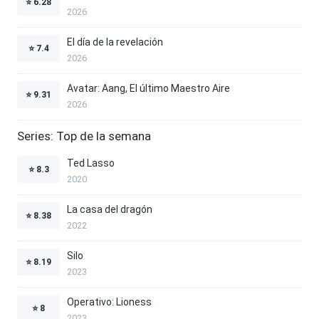
⭐
6.28
2026
El día de la revelación
⭐
7.4
2026
Avatar: Aang, El último Maestro Aire
⭐
9.31
2026
Series: Top de la semana
Ted Lasso
⭐
8.3
2020
La casa del dragón
⭐
8.38
2022
Silo
⭐
8.19
2023
Operativo: Lioness
⭐
8
2023