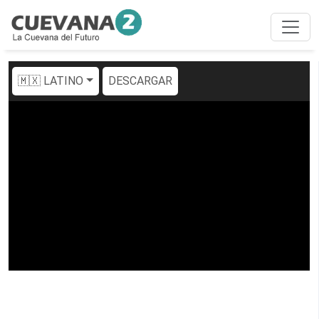
🇲🇽 LATINO
DESCARGAR