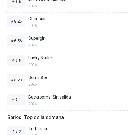
⭐
6.8
2026
Obsesión
⭐
8.25
2026
Supergirl
⭐
6.56
2026
Lucky Strike
⭐
7.5
2026
Soulm8te
⭐
6.28
2026
Backrooms: Sin salida
⭐
7.1
2026
Series: Top de la semana
Ted Lasso
⭐
8.3