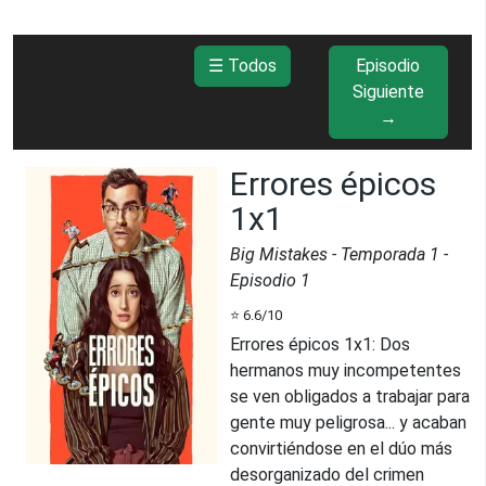
☰ Todos
Episodio
Siguiente
→
Errores épicos
1x1
Big Mistakes
- Temporada
1
-
Episodio
1
⭐
6.6
/10
Errores épicos 1x1
:
Dos
hermanos muy incompetentes
se ven obligados a trabajar para
gente muy peligrosa... y acaban
convirtiéndose en el dúo más
desorganizado del crimen