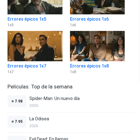
Errores épicos 1x5
Errores épicos 1x6
1
x
5
1
x
6
Errores épicos 1x7
Errores épicos 1x8
1
x
7
1
x
8
Películas: Top de la semana
Spider-Man: Un nuevo día
⭐
7.98
2026
La Odisea
⭐
7.95
2026
Evil Dead: En llamas