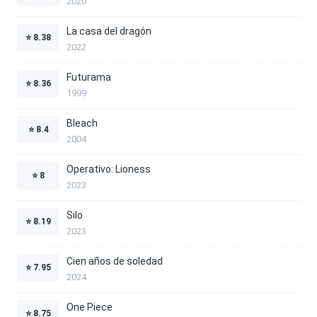
2020
La casa del dragón
⭐
8.38
2022
Futurama
⭐
8.36
1999
Bleach
⭐
8.4
2004
Operativo: Lioness
⭐
8
2023
Silo
⭐
8.19
2023
Cien años de soledad
⭐
7.95
2024
One Piece
⭐
8.75