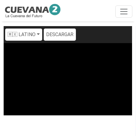
🇲🇽 LATINO
DESCARGAR