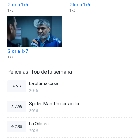
Gloria 1x5
Gloria 1x6
1
x
5
1
x
6
Gloria 1x7
1
x
7
Películas: Top de la semana
La última casa
⭐
5.9
2026
Spider-Man: Un nuevo día
⭐
7.98
2026
La Odisea
⭐
7.95
2026