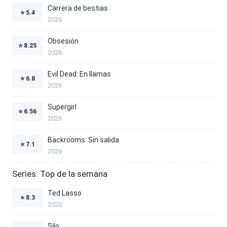
Carrera de bestias
⭐
5.4
2026
Obsesión
⭐
8.25
2026
Evil Dead: En llamas
⭐
6.8
2026
Supergirl
⭐
6.56
2026
Backrooms: Sin salida
⭐
7.1
2026
Series: Top de la semana
Ted Lasso
⭐
8.3
2020
Silo