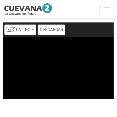
🇲🇽 LATINO
DESCARGAR