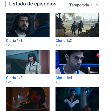
Listado de episodios
Gloria 1x1
Gloria 1x2
1
x
1
1
x
2
Gloria 1x3
Gloria 1x4
1
x
3
1
x
4