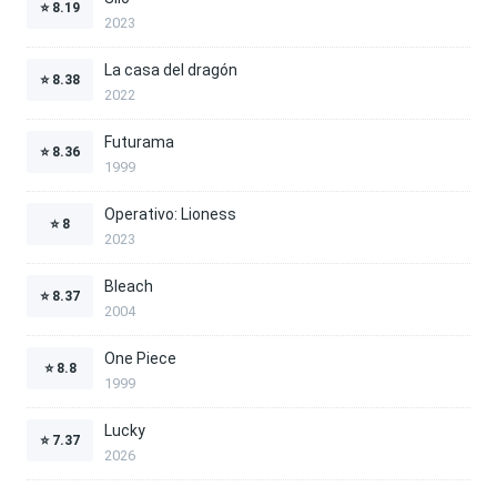
⭐
8.19
2023
La casa del dragón
⭐
8.38
2022
Futurama
⭐
8.36
1999
Operativo: Lioness
⭐
8
2023
Bleach
⭐
8.37
2004
One Piece
⭐
8.8
1999
Lucky
⭐
7.37
2026