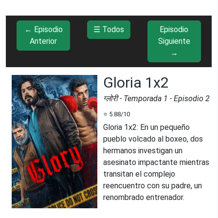
← Episodio
☰ Todos
Episodio
Anterior
Siguiente
→
Gloria 1x2
ग्लोरी
- Temporada
1
- Episodio
2
⭐
5.88
/10
Gloria 1x2
:
En un pequeño
pueblo volcado al boxeo, dos
hermanos investigan un
asesinato impactante mientras
transitan el complejo
reencuentro con su padre, un
renombrado entrenador.