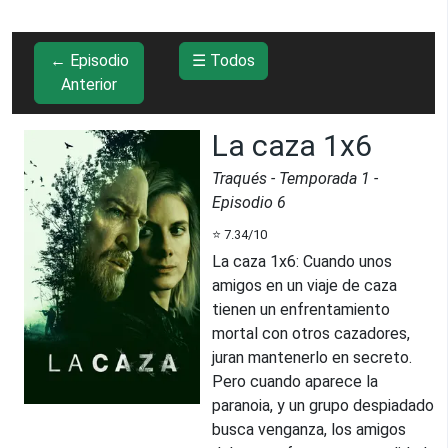
← Episodio
☰ Todos
Anterior
La caza 1x6
Traqués
- Temporada
1
-
Episodio
6
⭐
7.34
/10
La caza 1x6
:
Cuando unos
amigos en un viaje de caza
tienen un enfrentamiento
mortal con otros cazadores,
juran mantenerlo en secreto.
Pero cuando aparece la
paranoia, y un grupo despiadado
busca venganza, los amigos