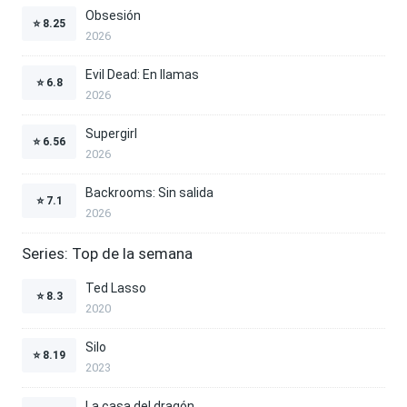
Obsesión
⭐
8.25
2026
Evil Dead: En llamas
⭐
6.8
2026
Supergirl
⭐
6.56
2026
Backrooms: Sin salida
⭐
7.1
2026
Series: Top de la semana
Ted Lasso
⭐
8.3
2020
Silo
⭐
8.19
2023
La casa del dragón