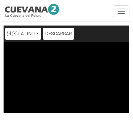
🇲🇽 LATINO
DESCARGAR