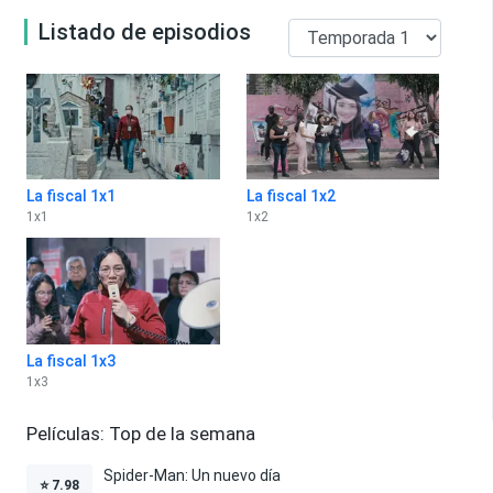
Listado de episodios
La fiscal 1x1
La fiscal 1x2
1
x
1
1
x
2
La fiscal 1x3
1
x
3
Películas: Top de la semana
Spider-Man: Un nuevo día
⭐
7.98