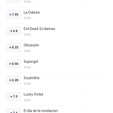
2026
La Odisea
⭐
7.95
2026
Evil Dead: En llamas
⭐
6.8
2026
Obsesión
⭐
8.25
2026
Supergirl
⭐
6.56
2026
Soulm8te
⭐
6.28
2026
Lucky Strike
⭐
7.5
2026
El día de la revelación
⭐
7.4