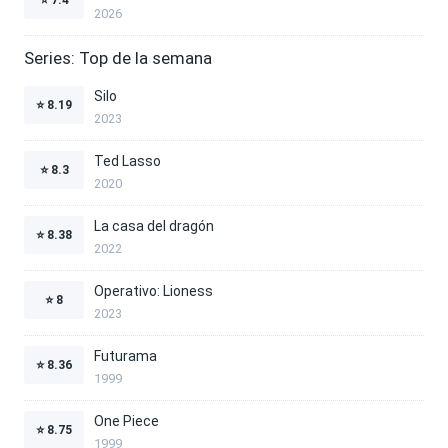
2026
Series: Top de la semana
Silo
⭐
8.19
2023
Ted Lasso
⭐
8.3
2020
La casa del dragón
⭐
8.38
2022
Operativo: Lioness
⭐
8
2023
Futurama
⭐
8.36
1999
One Piece
⭐
8.75
1999